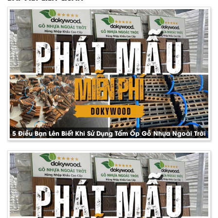
5 Điều Bạn Lên Biết Khi Sử Dụng Tấm Ốp Gỗ Nhựa Ngoài Trời