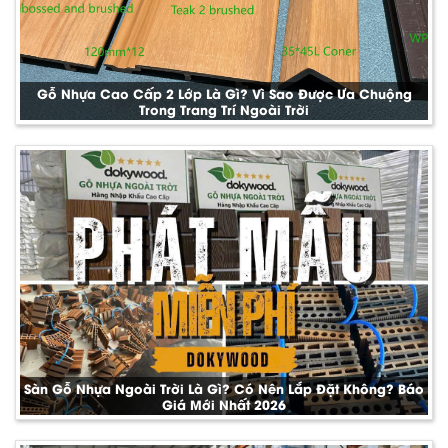
Gỗ Nhựa Cao Cấp 2 Lớp Là Gì? Vì Sao Được Ưa Chuộng
Trong Trang Trí Ngoài Trời
Sàn Gỗ Nhựa Ngoài Trời Là Gì? Có Nên Lắp Đặt Không? Báo
Giá Mới Nhất 2026