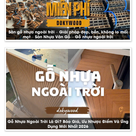
Sàn gỗ nhựa ngoài trời – Giải pháp đẹp, bền, không lo mối
mọt – Sàn Nhựa Vân Gỗ – Gỗ nhựa ngoài trời
Gỗ Nhựa Ngoài Trời Là Gì? Báo Giá, Ưu Nhược Điểm Và Ứng
Dụng Mới Nhất 2026