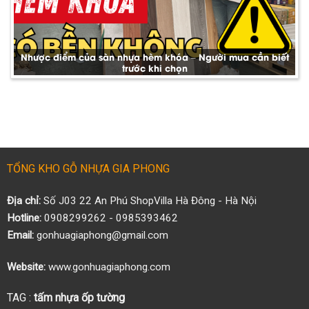
Nhược điểm của sàn nhựa hèm khóa – Người mua cần biết
trước khi chọn
TỔNG KHO GỖ NHỰA GIA PHONG
Địa chỉ:
Số J03 22 An Phú ShopVilla Hà Đông - Hà Nội
Hotline:
0908299262 - 0985393462
Email:
gonhuagiaphong@gmail.com
Website:
www.gonhuagiaphong.com
TAG :
tấm nhựa ốp tường