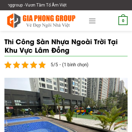
Skip
up -Vươn Tầm Tổ Âm Việt
to
content
0
Thi Công Sàn Nhựa Ngoài Trời Tại
Khu Vực Lâm Đồng
5/5 - (1 bình chọn)