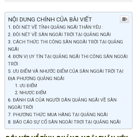
NỘI DUNG CHÍNH CỦA BÀI VIẾT
ĐÔI NÉT VỀ TỈNH QUẢNG NGÃI THÂN YÊU :
ĐÔI NÉT VỀ SÀN NGOÀI TRỜI TẠI QUẢNG NGÃI
CÁCH THỨC THI CÔNG SÀN NGOÀI TRỜI TẠI QUẢNG
NGÃI
ĐƠN VỊ UY TÍN TẠI QUẢNG NGÃI THI CÔNG SÀN NGOÀI
TRỜI
ƯU ĐIỂM VÀ NHƯỚC ĐIỂM CỦA SÀN NGOÀI TRỜI TẠI
ĐỊA PHƯƠNG QUẢNG NGÃI
ƯU ĐIỂM
NHƯỢC ĐIỂM
ĐÁNH GIÁ CỦA NGƯỜI DÂN QUẢNG NGÃI VỀ SÀN
NGOÀI TRỜI
PHƯƠNG THỨC MUA HÀNG TẠI QUẢNG NGÃI
BÁO CÁO SỰ CỐ SÀN NGOÀI TRƠI TẠI QUẢNG NGÃI