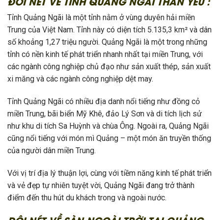
ĐÔI NÉT VỀ TỈNH QUẢNG NGÃI THÂN YÊU :
Tỉnh Quảng Ngãi là một tỉnh nằm ở vùng duyên hải miền
Trung của Việt Nam. Tỉnh này có diện tích 5.135,3 km² và dân
số khoảng 1,27 triệu người. Quảng Ngãi là một trong những
tỉnh có nền kinh tế phát triển nhanh nhất tại miền Trung, với
các ngành công nghiệp chủ đạo như sản xuất thép, sản xuất
xi măng và các ngành công nghiệp dệt may.
Tỉnh Quảng Ngãi có nhiều địa danh nổi tiếng như đồng cỏ
miền Trung, bãi biển Mỹ Khê, đảo Lý Sơn và di tích lịch sử
như khu di tích Sa Huỳnh và chùa Ông. Ngoài ra, Quảng Ngãi
cũng nổi tiếng với món mì Quảng – một món ăn truyền thống
của người dân miền Trung.
Với vị trí địa lý thuận lợi, cùng với tiềm năng kinh tế phát triển
và vẻ đẹp tự nhiên tuyệt vời, Quảng Ngãi đang trở thành
điểm đến thu hút du khách trong và ngoài nước.
ĐÔI NÉT VỀ SÀN NGOÀI TRỜI TẠI QUẢNG