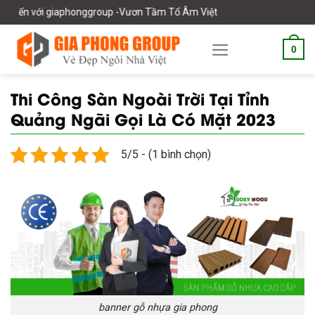
Skip
honggroup -Vươn Tầm Tổ Âm Việt
to
content
0
Thi Công Sàn Ngoài Trời Tại Tỉnh
Quảng Ngãi Gọi Là Có Mặt 2023
5/5 - (1 bình chọn)
banner gỗ nhựa gia phong