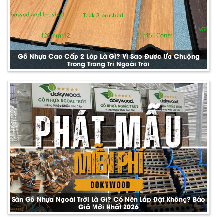
Gỗ Nhựa Cao Cấp 2 Lớp Là Gì? Vì Sao Được Ưa Chuộng
Trong Trang Trí Ngoài Trời
Sàn Gỗ Nhựa Ngoài Trời Là Gì? Có Nên Lắp Đặt Không? Báo
Giá Mới Nhất 2026