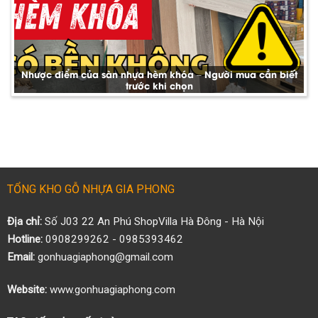
Nhược điểm của sàn nhựa hèm khóa – Người mua cần biết
trước khi chọn
TỔNG KHO GỖ NHỰA GIA PHONG
Địa chỉ:
Số J03 22 An Phú ShopVilla Hà Đông - Hà Nội
Hotline:
0908299262 - 0985393462
Email:
gonhuagiaphong@gmail.com
Website:
www.gonhuagiaphong.com