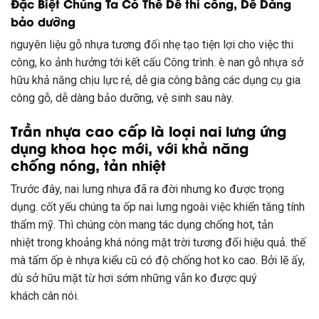
Đặc Biệt Chúng Ta Có Thể Dễ thi công, Dễ Dàng
bảo dưỡng
nguyên liệu
gỗ nhựa
tương đối
nhẹ tạo
tiện lợi
cho việc thi
công,
ko
ảnh hưởng
tới
kết cấu
Công trình
.
è
nan gỗ nhựa
sở
hữu
khả năng chịu lực
rẻ
, dễ gia công bằng
các
dụng cụ
gia
công gỗ,
dễ dàng
bảo dưỡng, vệ sinh sau này.
Trần
nhựa cao cấp là
loại
nai lưng
ứng
dụng
khoa học
mới,
với
khả năng
chống
nóng
, tản nhiệt
Trước đây,
nai lưng
nhựa đã
ra đời
nhưng
ko
được trọng
dụng.
cốt yếu
chúng ta ốp
nai lưng
ngoài việc
khiến
tăng
tính
thẩm mỹ. Thì chúng còn
mang
tác dụng chống
hot
, tản
nhiệt
trong khoảng
khá
nóng
mặt trời
tương đối
hiệu quả.
thế
mà
tấm ốp
è
nhựa kiểu cũ
có
độ chống
hot
ko
cao. Bởi lẽ
ấy
,
dù
sở hữu
mặt
từ
hơi
sớm
những
vẫn
ko
được
quý
khách
cân
nói
.