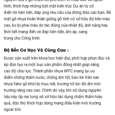
hình
,
thích hợp
những
bắt mắt
kiến trúc
Dự án
từ
cổ
điển
tới
tiên tiến
, đáp ứng nhu cầu của
đông đảo
các bạn
. Bề
mặt gỗ nhựa hoàn thiện giống gỗ
tình cờ
sở hữu
độ bền màu
cao,
ko
bị phai màu do
tác động
của nhiệt độ, ánh nắng hay
thời tiết
mang đến
vẻ đẹp
tiên tiến
,
ấm áp
,
sang
trọng
cho
Công trình
.
Độ Bền Cơ Học Vô Cùng Cao :
Được
sản xuất
trên
khoa học
hiện đại
,
phối hợp
phun đúc và
ép đùn tạo ra
một
loại
sản phẩm đồng nhất giúp
nâng
cao
độ chịu lực. Thành phần nhựa WPC
mang lại
ưu
điểm
chống thấm nước
, chống ẩm
tốt
,
bảo kê
trần
nan
nhựa
fake
gỗ khỏi bị mục nát, trương nở
lúc
độ ẩm môi
trường
nâng cao
cao. Chính
do vậy
,
khi
sử dụng
nguyên
liệu
này ốp
nai lưng
sẽ
sở hữu
tác dụng chấm thấm hiệu
quả,
đặc thù
thích hợp
dùng
mang
điều kiện môi trường
ngoài trời.