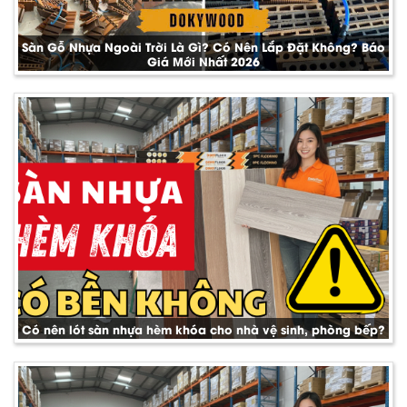
Sàn Gỗ Nhựa Ngoài Trời Là Gì? Có Nên Lắp Đặt Không? Báo
Giá Mới Nhất 2026
Có nên lót sàn nhựa hèm khóa cho nhà vệ sinh, phòng bếp?