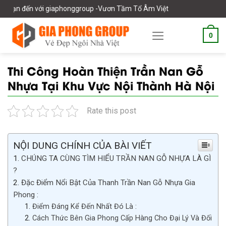
Skip
 giaphonggroup -Vươn Tầm Tổ Âm Việt
to
content
0
Thi Công Hoàn Thiện Trần Nan Gỗ
Nhựa Tại Khu Vực Nội Thành Hà Nội
Rate this post
NỘI DUNG CHÍNH CỦA BÀI VIẾT
CHÚNG TA CÙNG TÌM HIỂU TRẦN NAN GỖ NHỰA LÀ GÌ
?
Đặc Điểm Nổi Bật Của Thanh Trần Nan Gỗ Nhựa Gia
Phong :
Điểm Đáng Kể Đến Nhất Đó Là :
Cách Thức Bên Gia Phong Cấp Hàng Cho Đại Lý Và Đối