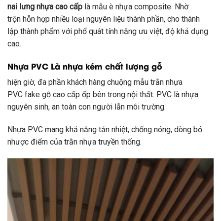
nai lưng
nhựa cao cấp
là
mẫu
è
nhựa composite. Nhờ
trộn
hỗn hợp
nhiều
loại
nguyên liệu
thành phần, cho
thành
lập
thành phẩm
với
phổ quát
tính năng ưu việt, độ khả dụng
cao.
Nhựa PVC
Là
nhựa
kém chất lượng
gỗ
hiện giờ
, đa phần
khách hàng
chuộng
mẫu
trằn
nhựa
PVC
fake
gỗ cao cấp ốp bên trong nội thất. PVC là nhựa
nguyên sinh, an toàn con người lẫn môi trường.
Nhựa PVC
mang
khả năng tản nhiệt, chống
nóng
,
dòng
bỏ
nhược điểm của
trằn
nhựa truyền thống.