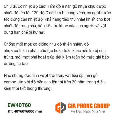
Chịu được nhiệt độ cao: Tấm ốp
è
nan gỗ nhựa chịu được
nhiệt độ lên
tới
120 độ C nên
ko
bị cong vênh, co ngót
trước
tác
động của nhiệt độ. Khả năng
tiếp thu
nhiệt
khiến cho
bớt
nhiệt
độ trong nhà,
bảo kê
sức khoẻ của con người và
vật
dụng
hạn chế
bị hư hại.
Chống mối mọt:
ko
giống như gỗ
thiên nhiên
, gỗ
nhựa
có
thành phần cấu tạo hoàn toàn khác nên
ko
bị
côn
trùng
, mối mọt phá hoại giúp tiết kiệm
toàn bộ
mức giá
bảo
dưỡng,
tu tạo
.
Nhờ
những
đặc tính
vượt trội
trên,
vật liệu
ốp nan gỗ
composite
với
độ bền cao lên
tới
trên 20 năm trong điều
kiện thời tiết
thông thường
.