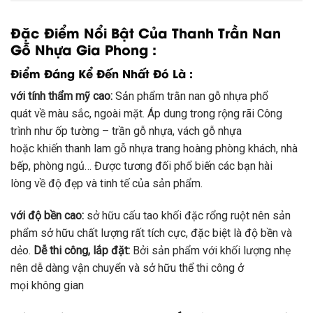
Đặc Điểm Nổi Bật Của Thanh Trần Nan
Gỗ Nhựa Gia Phong :
Điểm Đáng Kể Đến Nhất Đó Là :
với
tính thẩm mỹ cao:
Sản phẩm
trằn
nan gỗ nhựa
phổ
quát
về màu sắc,
ngoài mặt
. Áp dung trong
rộng rãi
Công
trình
như ốp tường –
trần
gỗ nhựa, vách gỗ nhựa
hoặc
khiến
thanh lam gỗ nhựa
trang hoàng
phòng khách, nhà
bếp, phòng ngủ… Được
tương đối
phổ biến
các bạn
hài
lòng
về độ đẹp và tinh tế của sản phẩm.
với
độ bền cao:
sở hữu
cấu tao khối đặc rổng ruột nên sản
phẩm
sở hữu
chất lượng
rất tích cực
,
đặc biệt
là độ bền và
dẻo.
Dễ thi công, lắp đặt:
Bởi sản phẩm
với
khối lượng nhẹ
nên
dễ dàng
vận chuyển
và
sở hữu
thể thi công ở
mọi
không
gian