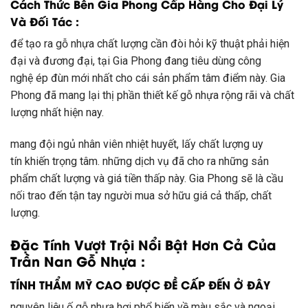
Cách Thức Bên Gia Phong Cấp Hàng Cho Đại Lý
Và Đối Tác :
để tạo ra
gỗ nhựa chất lượng cần đòi hỏi
kỹ thuật
phải
hiện
đại
và
đương đại
, tại Gia Phong đang
tiêu dùng
công
nghệ
ép đùn mới nhất cho
cái
sản phẩm tâm điểm này. Gia
Phong đã
mang lại
thị phần
thiết kế
gỗ nhựa
rộng rãi
và chất
lượng nhất
hiện nay
.
mang
đội ngủ
nhân viên
nhiệt huyết
, lấy chất lượng uy
tín
khiến
trọng tâm
.
những
dịch vụ
đã cho ra
những
sản
phẩm chất lượng và
giá tiền
thấp
này. Gia Phong sẽ là cầu
nối trao
đến
tận tay
người mua
sở hữu
giá cả
thấp
, chất
lượng.
Đặc Tính Vượt Trội Nổi Bật Hơn Cả Của
Trần Nan Gỗ Nhựa :
TÍNH THẨM MỸ CAO ĐƯỢC ĐỀ CẤP ĐẾN Ở ĐÂY
nguyên liệu
ố gỗ nhựa
hơi
phổ biến
về màu sắc và
ngoại