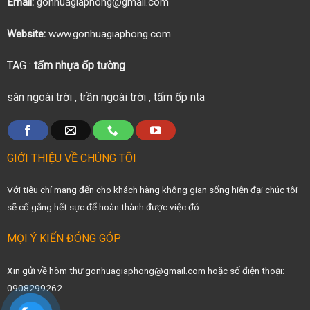
Email:
gonhuagiaphong@gmail.com
Website:
www.gonhuagiaphong.com
TAG :
tấm nhựa ốp tường
sàn ngoài trời
,
trần ngoài trời
,
tấm ốp nta
GIỚI THIỆU VỀ CHÚNG TÔI
Với tiêu chí mang đến cho khách hàng không gian sống hiện đại chúc tôi
sẽ cố gắng hết sực để hoàn thành được việc đó
MỌI Ý KIẾN ĐÓNG GÓP
Xin gửi về hòm thư gonhuagiaphong@gmail.com hoặc số điện thoại:
0908299262