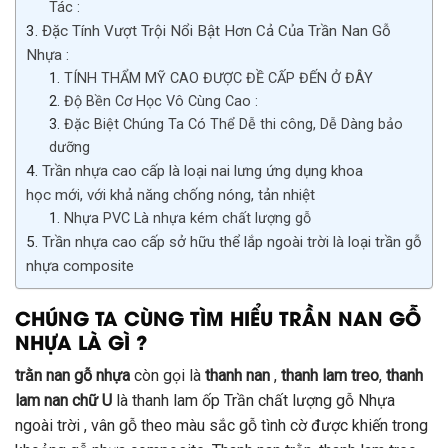
Tác :
Đặc Tính Vượt Trội Nổi Bật Hơn Cả Của Trần Nan Gỗ
Nhựa :
TÍNH THẨM MỸ CAO ĐƯỢC ĐỀ CẤP ĐẾN Ở ĐÂY
Độ Bền Cơ Học Vô Cùng Cao :
Đặc Biệt Chúng Ta Có Thể Dễ thi công, Dễ Dàng bảo
dưỡng
Trần nhựa cao cấp là loại nai lưng ứng dụng khoa
học mới, với khả năng chống nóng, tản nhiệt
Nhựa PVC Là nhựa kém chất lượng gỗ
Trần nhựa cao cấp sở hữu thể lắp ngoài trời là loại trần gỗ
nhựa composite
CHÚNG TA CÙNG TÌM HIỂU TRẦN NAN GỖ
NHỰA LÀ GÌ ?
trằn
nan gỗ nhựa
còn gọi là
thanh nan
,
thanh lam treo
,
thanh
lam nan chữ U
là thanh lam ốp Trần
chất lượng
gỗ Nhựa
ngoài trời , vân gỗ theo màu sắc gỗ
tình cờ
được
khiến
trong