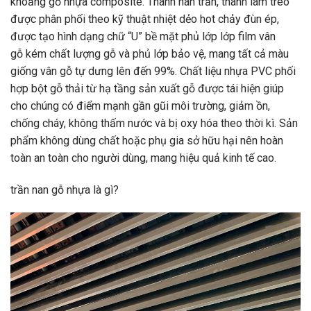
khoảng
gỗ nhựa composite. Thanh nan
trằn
, thanh lam treo
được
phân phối
theo
kỹ thuật
nhiệt dẻo
hot
chảy đùn ép,
được tạo
hình dạng
chữ “U” bề mặt phủ lớp lớp film vân
gỗ
kém chất lượng
gỗ và phủ lớp
bảo vệ
,
mang
tất cả
màu
giống vân gỗ
tự dưng
lên
đến
99%. Chất liệu nhựa PVC
phối
hợp
bột gỗ thải
từ
hạ tầng
sản xuất
gỗ được
tái hiện
giúp
cho
chúng
có
điểm mạnh
gần gũi
môi trường, giảm ồn,
chống cháy,
không thấm nước
và bị oxy hóa theo
thời kì
. Sản
phẩm
không
dùng
chất hoặc phụ gia
sở hữu
hại nên hoàn
toàn an toàn cho người
dùng
,
mang
hiệu quả kinh tế cao.
trần
nan gỗ nhựa là gì?