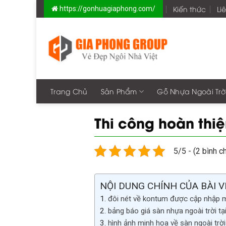
Skip
Kiến thức
Li
https://gonhuagiaphong.com/
to
content
Trang Chủ
Sản Phẩm
Gỗ Nhựa Ngoài Trờ
Thi công hoàn thiệ
5/5 - (2 bình c
NỘI DUNG CHÍNH CỦA BÀI V
đôi nét về kontum được cập nhập m
bảng báo giá sàn nhựa ngoài trời tạ
hình ảnh minh họa về sàn ngoài trời