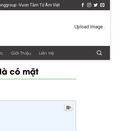
 Tầm Tổ Âm Việt
Upload Image...
ức
Giới Thiệu
Liên Hệ
 là có mặt