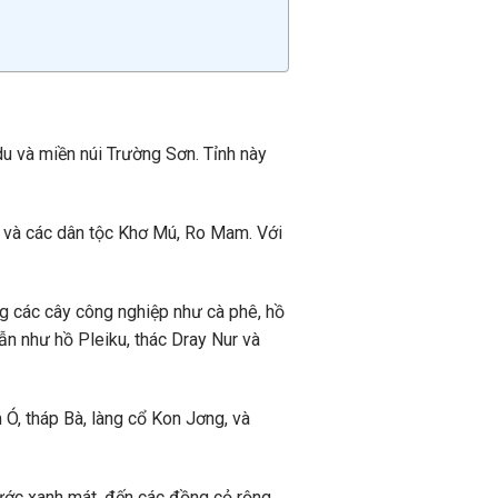
 và miền núi Trường Sơn. Tỉnh này
g và các dân tộc Khơ Mú, Ro Mam. Với
ng các cây công nghiệp như cà phê, hồ
ẫn như hồ Pleiku, thác Dray Nur và
 Ó, tháp Bà, làng cổ Kon Jơng, và
 nước xanh mát, đến các đồng cỏ rộng