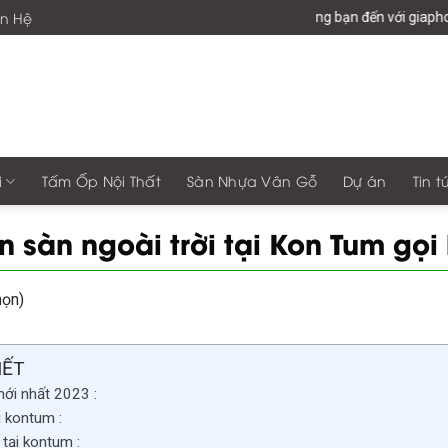
ên Hệ
Chào mừng bạn đến với giaphonggroup -Vươn
i
Tấm Ốp Nội Thất
Sàn Nhựa Vân Gỗ
Dự án
Tin t
n sàn ngoài trời tại Kon Tum gọi
họn)
IẾT
ới nhất 2023 :
i kontum :
 tại kontum :