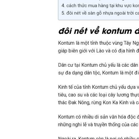
cách thức mua hàng tại khu vực ko
đôi nét về sàn gỗ nhựa ngoài trời 
đôi nét về kontum 
Kontum là một tỉnh thuộc vùng Tây N
giáp biên giới với Lào và có địa hình 
Dân cư tại Kontum chủ yếu là các dân
sự đa dạng dân tộc, Kontum là một đ
Kinh tế của tỉnh Kontum chủ yếu dựa v
tiêu, cao su và các loại cây lương th
thác Đak Nông, rừng Kon Ka Kinh và cá
Kontum có nhiều di sản văn hóa độc đá
những nghi lễ và truyền thống của các
Ngoài ra, Kontum còn là nơi có nhiều 