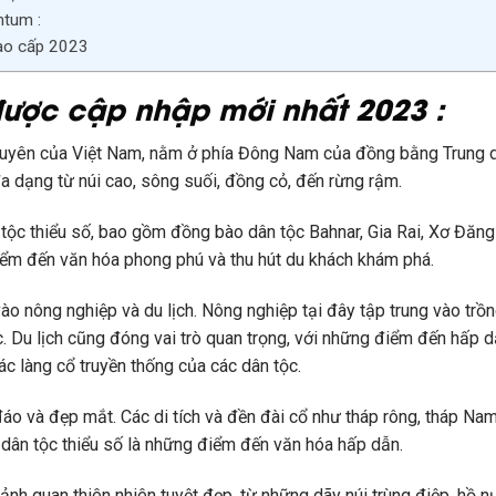
ntum :
cao cấp 2023
được cập nhập mới nhất 2023 :
guyên của Việt Nam, nằm ở phía Đông Nam của đồng bằng Trung du
đa dạng từ núi cao, sông suối, đồng cỏ, đến rừng rậm.
 tộc thiểu số, bao gồm đồng bào dân tộc Bahnar, Gia Rai, Xơ Đăn
iểm đến văn hóa phong phú và thu hút du khách khám phá.
ào nông nghiệp và du lịch. Nông nghiệp tại đây tập trung vào trồ
ực. Du lịch cũng đóng vai trò quan trọng, với những điểm đến hấp d
c làng cổ truyền thống của các dân tộc.
o và đẹp mắt. Các di tích và đền đài cổ như tháp rông, tháp Nam
 dân tộc thiểu số là những điểm đến văn hóa hấp dẫn.
cảnh quan thiên nhiên tuyệt đẹp, từ những dãy núi trùng điệp, hồ