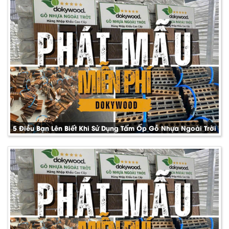
5 Điều Bạn Lên Biết Khi Sử Dụng Tấm Ốp Gỗ Nhựa Ngoài Trời