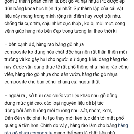
gồm
2
thành phần chính là: bột gỗ và hạt nhựa PE được ép
đùn bằng
khoa học
hiện đại
nhất. Sự
thành lập
của
cái
vật
liệu
này
mang
trong mình
rộng rãi
điểm hay
vượt trội
như:
chống tia cực tím, chịu nhiệt cực
thấp
,
ko
bị mối mọt, cong
vệnh giúp hàng rào bền đẹp
trong tương lai
theo
thời kì
.
–
bên cạnh đó
, hàng rào bằng gỗ nhựa
composite
ko
đựng
hóa chất độc hại nên rất thân thiên môi
trường và
ko
gây hại cho người
sử dụng
.
kiểu dáng
hàng rào
này được
vận dụng
thực tế
rất
phổ thông
như: hàng rào công
viên, hàng rào gỗ nhựa cho sân vườn, hàng rào gỗ nhựa
composite cho ban công, chung cư, ngoại thất,…
–
ngoài ra
,
sở hữu
các
chiếc
vật liệu
khác như gỗ
bỗng
dưng
mức giá
cao,
các
loại
nguyên liệu
dễ bị
tác
động
bởi
ảnh hưởng
môi trường như sắt, nhôm, kẽm,..
Dẫn
đến
việc phải
tu tạo
thay mới
liên tục
dẫn
tới
mất
phổ
quát
giá tiền
hơn. Chính
do vậy
, hàng rào
làm cho
bằng
hàng
rào gỗ nhựa composite
mang
thể xem là chất liệu
phù