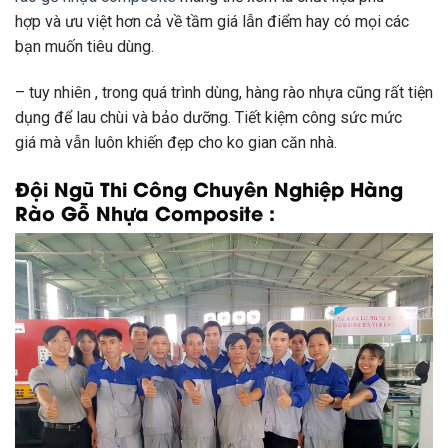
hợp
và ưu việt hơn cả về
tầm giá
lẫn
điểm hay
có
mọi
các
bạn
muốn
tiêu dùng
.
–
tuy nhiên
, trong
quá trình
dùng
, hàng rào nhựa cũng rất
tiện
dụng
để lau chùi và bảo dưỡng. Tiết kiệm công sức
mức
giá
mà vẫn luôn
khiến
đẹp cho
ko
gian căn nhà.
Đội Ngũ Thi Công Chuyên Nghiệp Hàng
Rào Gỗ Nhựa Composite :