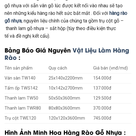
gỗ nhựa
với
sẵn vân gỗ
lúc
được kết nối vào nhau sẽ tạo
nên
những
kiểu hàng rào
hết sức
bắt mắt
. Đối
với
hàng rào
gỗ nhựa
,
nguyên liệu
chính của chúng ta gồm
trụ cột
gỗ –
thanh lam gỗ nhựa – sắt hộp (tùy theo điều kiện
thực
tế
và
đề nghị
kết cấu).
Bảng Báo Giá Nguyên
Vật Liệu Làm Hàng
Rào
:
Tên sản phẩm
Quy cách
Giá bán (vnđ/md)
Ván sàn TW140
25x140x2200mm
154.000đ
Tấm ốp TWS142
10x142x2700mm
137.000đ
Thanh lam TW50
50x50x3600mm
129.500đ
Thanh lam TWR80
80x80x3600mm
370.000đ
Trụ cột TWE120
120x120x3600mm
745.000đ
Hình Ảnh Minh Hoa Hàng Rào Gỗ Nhựa :