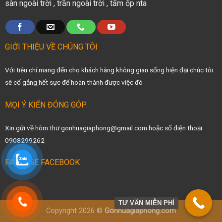
sàn ngoài trời
,
trần ngoài trời
,
tấm ốp nta
GIỚI THIỆU VỀ CHÚNG TÔI
Với tiêu chí mang đến cho khách hàng không gian sống hiện đại chúc tôi
sẽ cố gắng hết sực để hoàn thành được việc đó
MỌI Ý KIẾN ĐÓNG GÓP
Xin gửi về hòm thư gonhuagiaphong@gmail.com hoặc số điện thoại:
0908299262
FANPAGE FACEBOOK
TƯ VẤN MIỄN PHÍ
Copyright 2026 ©
Gonhuagiaphong.com