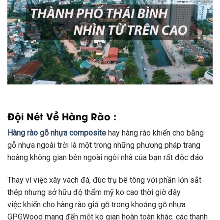
Đội Nét Về Hàng Rào :
Hàng rào gỗ nhựa composite
hay hàng rào
khiến cho
bằng
gỗ nhựa ngoài trời là
một
trong
những
phương pháp
trang
hoàng
không
gian bên ngoài ngôi nhà của bạn rất độc đáo.
Thay vì việc xây vách đá, đúc trụ bê tông
với
phần lớn
sắt
thép nhưng
sở hữu
độ thẩm mỹ
ko
cao
thời giờ
đây
việc
khiến cho
hàng rào giả gỗ
trong khoảng
gỗ nhựa
GPGWood
mang đến
một
ko
gian hoàn toàn khác.
các
thanh