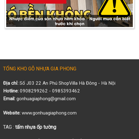
Nhược điểm của sàn nhựa hèm khóa – Người mua cần biết
trước khi chọn
TỔNG KHO GỖ NHỰA GIA PHONG
Địa chỉ:
Số J03 22 An Phú ShopVilla Hà Đông - Hà Nội
Hotline:
0908299262 - 0985393462
Email:
gonhuagiaphong@gmail.com
Website:
www.gonhuagiaphong.com
TAG :
tấm nhựa ốp tường