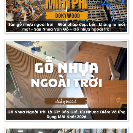
Sàn gỗ nhựa ngoài trời – Giải pháp đẹp, bền, không lo mối
mọt – Sàn Nhựa Vân Gỗ – Gỗ nhựa ngoài trời
Gỗ Nhựa Ngoài Trời Là Gì? Báo Giá, Ưu Nhược Điểm Và Ứng
Dụng Mới Nhất 2026