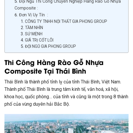
Đội Ngũ Thi Công Chuyên Nghiệp Hàng Rào Gỗ Nhựa
Composite :
Đơn Vị Uy Tín :
CÔNG TY TNHH NỘI THẤT GIA PHONG GROUP
TẦM NHÌN
SỨ MỆNH
GIÁ TRỊ CỐT LÕI
ĐỘI NGŨ GIA PHONG GROUP
Thi Công Hàng Rào Gỗ Nhựa
Composite Tại Thái Bình
Thái Bình là thành phố tỉnh lỵ của tỉnh Thái Bình, Việt Nam.
Thành phố Thái Bình là trung tâm kinh tế, văn hoá, xã hội,
khoa học, quốc phòng… của tỉnh và cũng là một trong 8 thành
phố của vùng duyên hải Bắc Bộ.