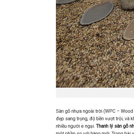
Sàn gỗ nhựa ngoài trời (WPC – Wood P
đẹp sang trọng, độ bền vượt trội, và k
nhiều người e ngại.
Thanh lý sàn gỗ nh
một phần so với hàng mới. Trong bài v