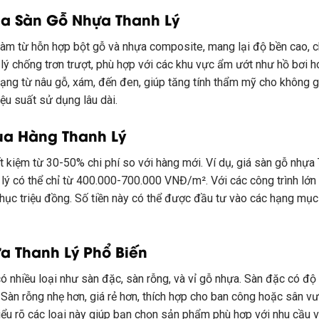
Của Sàn Gỗ Nhựa Thanh Lý
 làm từ hỗn hợp bột gỗ và nhựa composite, mang lại độ bền cao, c
lý chống trơn trượt, phù hợp với các khu vực ẩm ướt như hồ bơi
dạng từ nâu gỗ, xám, đến đen, giúp tăng tính thẩm mỹ cho không gia
u suất sử dụng lâu dài.
Mua Hàng Thanh Lý
ết kiệm từ 30-50% chi phí so với hàng mới. Ví dụ, giá sàn gỗ nh
ý có thể chỉ từ 400.000-700.000 VNĐ/m². Với các công trình lớn
 chục triệu đồng. Số tiền này có thể được đầu tư vào các hạng mụ
ựa Thanh Lý Phổ Biến
có nhiều loại như sàn đặc, sàn rỗng, và vỉ gỗ nhựa. Sàn đặc có độ 
Sàn rỗng nhẹ hơn, giá rẻ hơn, thích hợp cho ban công hoặc sân vư
ểu rõ các loại này giúp bạn chọn sản phẩm phù hợp với nhu cầu v