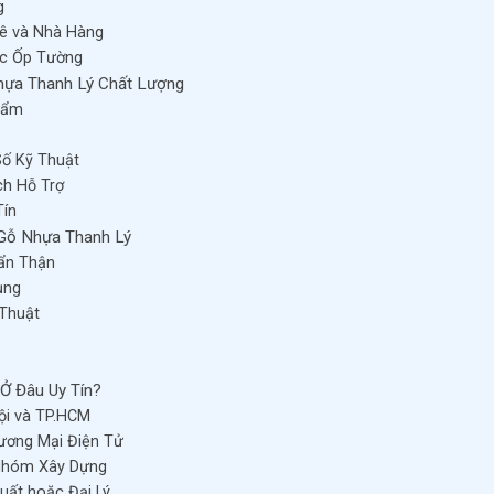
g
hê và Nhà Hàng
ặc Ốp Tường
hựa Thanh Lý Chất Lượng
hẩm
Số Kỹ Thuật
ch Hỗ Trợ
Tín
 Gỗ Nhựa Thanh Lý
Cẩn Thận
ụng
 Thuật
Ở Đâu Uy Tín?
ội và TP.HCM
ương Mại Điện Tử
 Nhóm Xây Dựng
Xuất hoặc Đại Lý