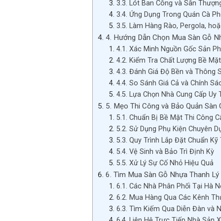
3.3. Lót Ban Công và Sân Thượn
3.4. Ứng Dụng Trong Quán Cà P
3.5. Làm Hàng Rào, Pergola, ho
4. Hướng Dẫn Chọn Mua Sàn Gỗ N
4.1. Xác Minh Nguồn Gốc Sản P
4.2. Kiểm Tra Chất Lượng Bề Mặt
4.3. Đánh Giá Độ Bền và Thông 
4.4. So Sánh Giá Cả và Chính Sá
4.5. Lựa Chọn Nhà Cung Cấp Uy 
5. Mẹo Thi Công và Bảo Quản Sàn
5.1. Chuẩn Bị Bề Mặt Thi Công 
5.2. Sử Dụng Phụ Kiện Chuyên D
5.3. Quy Trình Lắp Đặt Chuẩn Kỹ
5.4. Vệ Sinh và Bảo Trì Định Kỳ
5.5. Xử Lý Sự Cố Nhỏ Hiệu Quả
6. Tìm Mua Sàn Gỗ Nhựa Thanh Lý 
6.1. Các Nhà Phân Phối Tại Hà N
6.2. Mua Hàng Qua Các Kênh Th
6.3. Tìm Kiếm Qua Diễn Đàn và
6.4. Liên Hệ Trực Tiếp Nhà Sản 