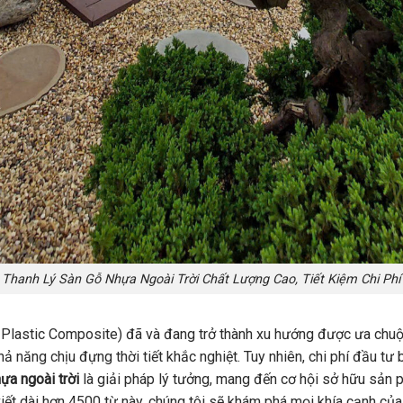
Thanh Lý Sàn Gỗ Nhựa Ngoài Trời Chất Lượng Cao, Tiết Kiệm Chi Phí
lastic Composite) đã và đang trở thành xu hướng được ưa chuộng
hả năng chịu đựng thời tiết khắc nghiệt. Tuy nhiên, chi phí đầu tư 
ựa ngoài trời
là giải pháp lý tưởng, mang đến cơ hội sở hữu sản 
iết dài hơn 4500 từ này, chúng tôi sẽ khám phá mọi khía cạnh của