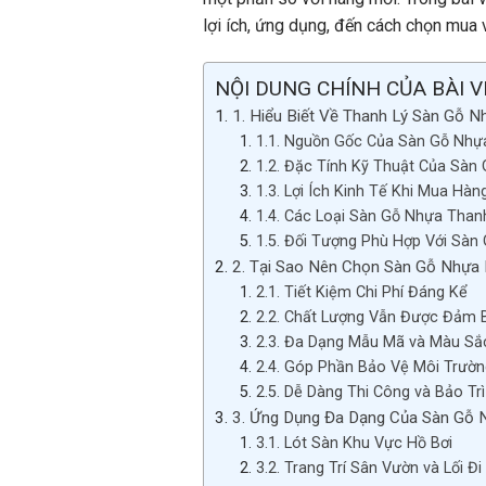
lợi ích, ứng dụng, đến cách chọn mua v
NỘI DUNG CHÍNH CỦA BÀI V
1. Hiểu Biết Về Thanh Lý Sàn Gỗ N
1.1. Nguồn Gốc Của Sàn Gỗ Nhự
1.2. Đặc Tính Kỹ Thuật Của Sàn
1.3. Lợi Ích Kinh Tế Khi Mua Hàn
1.4. Các Loại Sàn Gỗ Nhựa Than
1.5. Đối Tượng Phù Hợp Với Sàn
2. Tại Sao Nên Chọn Sàn Gỗ Nhựa 
2.1. Tiết Kiệm Chi Phí Đáng Kể
2.2. Chất Lượng Vẫn Được Đảm 
2.3. Đa Dạng Mẫu Mã và Màu Sắ
2.4. Góp Phần Bảo Vệ Môi Trườn
2.5. Dễ Dàng Thi Công và Bảo Trì
3. Ứng Dụng Đa Dạng Của Sàn Gỗ 
3.1. Lót Sàn Khu Vực Hồ Bơi
3.2. Trang Trí Sân Vườn và Lối Đi