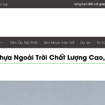
ên Hệ
Chào mừng bạn đến với giaphonggroup -Vư
i
Tấm Ốp Nội Thất
Sàn Nhựa Vân Gỗ
Dự án
Tin t
hựa Ngoài Trời Chất Lượng Cao, 