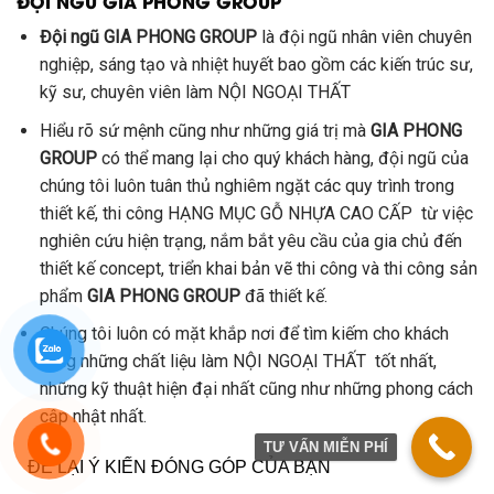
ĐỘI NGŨ GIA PHONG GROUP
Đội ngũ GIA PHONG GROUP
là đội ngũ nhân viên chuyên
nghiệp, sáng tạo và nhiệt huyết bao gồm các kiến trúc sư,
kỹ sư, chuyên viên làm NỘI NGOẠI THẤT
Hiểu rõ sứ mệnh cũng như những giá trị mà
GIA PHONG
GROUP
có thể mang lại cho quý khách hàng, đội ngũ của
chúng tôi luôn tuân thủ nghiêm ngặt các quy trình trong
thiết kế, thi công HẠNG MỤC GỖ NHỰA CAO CẤP từ việc
nghiên cứu hiện trạng, nắm bắt yêu cầu của gia chủ đến
thiết kế concept, triển khai bản vẽ thi công và thi công sản
phẩm
GIA PHONG GROUP
đã thiết kế.
Chúng tôi luôn có mặt khắp nơi để tìm kiếm cho khách
hàng những chất liệu làm NỘI NGOẠI THẤT tốt nhất,
những kỹ thuật hiện đại nhất cũng như những phong cách
cập nhật nhất.
TƯ VẤN MIỄN PHÍ
ĐỂ LẠI Ý KIẾN ĐÓNG GÓP CỦA BẠN