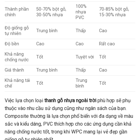
100%
Thành phần
50-70% bột gỗ,
70-85% bột gỗ,
nhựa
chính
30-50% nhựa
15-30% nhựa
PVC
Độ giống gỗ
Trung bình
Thấp
Cao
tự nhiên
Độ bền
Cao
Cao
Rất cao
Khả năng
Tốt
Tuyệt vời
Tốt
chống nước
Giá thành
Trung bình
Thấp
Cao
Khả năng tái
Trung
Tốt
Tốt
chế
bình
Việc lựa chọn loại
thanh gỗ nhựa ngoài trời
phù hợp sẽ phụ
thuộc vào nhu cầu sử dụng cũng như ngân sách của bạn.
Composite thường là lựa chọn phổ biến với đa dạng về màu
sắc và kiểu dáng, PVC thích hợp cho các ứng dụng cần khả
năng chống nước tốt, trong khi WPC mang lại vẻ đẹp gần
giống gỗ tự nhiên nhất.