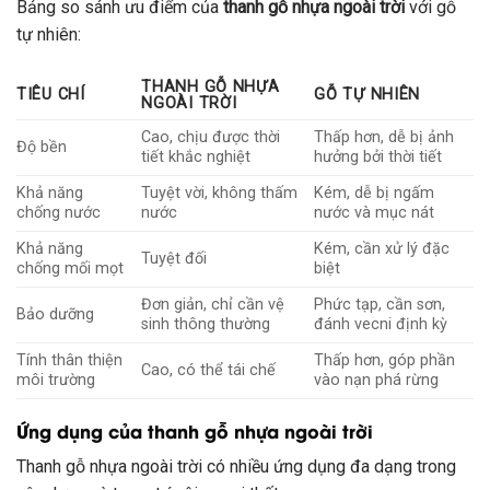
Bảng so sánh ưu điểm của
thanh gỗ nhựa ngoài trời
với gỗ
tự nhiên:
THANH GỖ NHỰA
TIÊU CHÍ
GỖ TỰ NHIÊN
NGOÀI TRỜI
Cao, chịu được thời
Thấp hơn, dễ bị ảnh
Độ bền
tiết khắc nghiệt
hưởng bởi thời tiết
Khả năng
Tuyệt vời, không thấm
Kém, dễ bị ngấm
chống nước
nước
nước và mục nát
Khả năng
Kém, cần xử lý đặc
Tuyệt đối
chống mối mọt
biệt
Đơn giản, chỉ cần vệ
Phức tạp, cần sơn,
Bảo dưỡng
sinh thông thường
đánh vecni định kỳ
Tính thân thiện
Thấp hơn, góp phần
Cao, có thể tái chế
môi trường
vào nạn phá rừng
Ứng dụng của thanh gỗ nhựa ngoài trời
Thanh gỗ nhựa ngoài trời có nhiều ứng dụng đa dạng trong