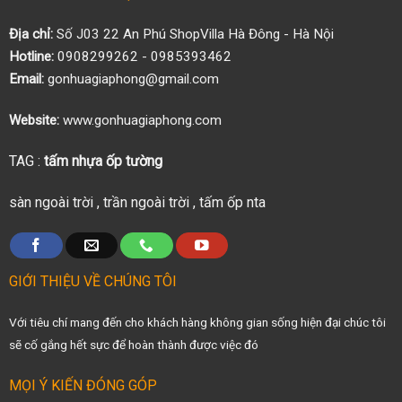
Địa chỉ:
Số J03 22 An Phú ShopVilla Hà Đông - Hà Nội
Hotline:
0908299262 - 0985393462
Email:
gonhuagiaphong@gmail.com
Website:
www.gonhuagiaphong.com
TAG :
tấm nhựa ốp tường
sàn ngoài trời
,
trần ngoài trời
,
tấm ốp nta
GIỚI THIỆU VỀ CHÚNG TÔI
Với tiêu chí mang đến cho khách hàng không gian sống hiện đại chúc tôi
sẽ cố gắng hết sực để hoàn thành được việc đó
MỌI Ý KIẾN ĐÓNG GÓP