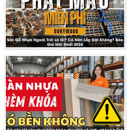
Sàn Gỗ Nhựa Ngoài Trời Là Gì? Có Nên Lắp Đặt Không? Báo
Giá Mới Nhất 2026
Có nên lót sàn nhựa hèm khóa cho nhà vệ sinh, phòng bếp?