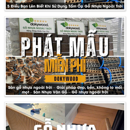
5 Điều Bạn Lên Biết Khi Sử Dụng Tấm Ốp Gỗ Nhựa Ngoài Trời
Sàn gỗ nhựa ngoài trời – Giải pháp đẹp, bền, không lo mối
mọt – Sàn Nhựa Vân Gỗ – Gỗ nhựa ngoài trời