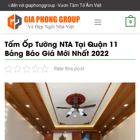
Skip
ới giaphonggroup -Vươn Tầm Tổ Âm Việt
to
content
0
Tấm Ốp Tường NTA Tại Quận 11
Bảng Báo Giá Mới Nhất 2022
Rate this post