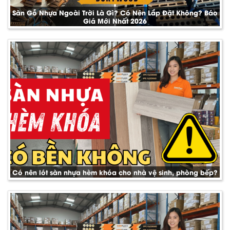
Sàn Gỗ Nhựa Ngoài Trời Là Gì? Có Nên Lắp Đặt Không? Báo
Giá Mới Nhất 2026
Có nên lót sàn nhựa hèm khóa cho nhà vệ sinh, phòng bếp?