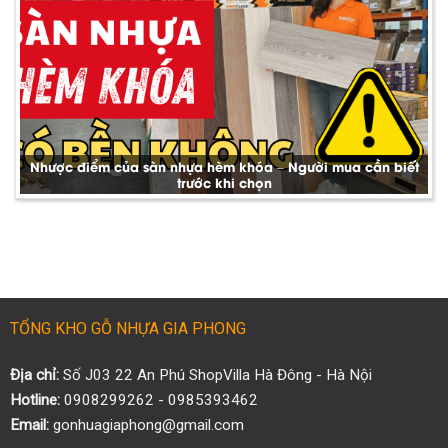
Nhược điểm của sàn nhựa hèm khóa – Người mua cần biết
trước khi chọn
TỔNG KHO GỖ NHỰA GIA PHONG
Địa chỉ:
Số J03 22 An Phú ShopVilla Hà Đông - Hà Nội
Hotline:
0908299262 - 0985393462
Email:
gonhuagiaphong@gmail.com