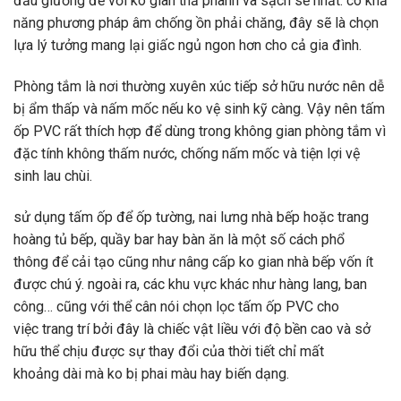
đầu giường để
với
ko
gian
thả phanh
và sạch sẽ nhất.
có
khả
năng
phương pháp
âm chống ồn
phải chăng
, đây sẽ là
chọn
lựa
lý tưởng
mang lại
giấc ngủ ngon hơn cho cả gia đình.
Phòng tắm là nơi thường xuyên
xúc tiếp
sở hữu
nước nên dễ
bị
ẩm thấp
và nấm mốc
nếu
ko
vệ sinh
kỹ càng
. Vậy nên tấm
ốp PVC rất
thích hợp
để
dùng
trong
không
gian phòng tắm vì
đặc tính
không thấm nước
, chống nấm mốc và
tiện lợi
vệ
sinh lau chùi.
sử dụng
tấm ốp để ốp tường,
nai lưng
nhà bếp hoặc
trang
hoàng
tủ bếp, quầy bar hay bàn ăn là
một
số
cách
phổ
thông
để cải tạo cũng như nâng cấp
ko
gian nhà bếp vốn ít
được chú ý.
ngoài ra
,
các
khu vực khác như hàng lang, ban
công… cũng
với
thể cân
nói
chọn lọc
tấm ốp PVC cho
việc
trang trí
bởi đây là
chiếc
vật liều
với
độ bền cao và
sở
hữu
thể chịu được sự
thay đổi
của thời tiết
chỉ mất
khoảng
dài mà
ko
bị phai màu hay biến dạng.