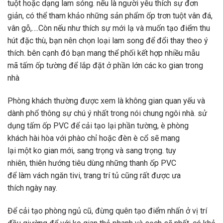
tuột
hoặc dạng lam sóng.
nếu
là
người yêu
thích sự
đơn
giản
,
có
thể tham khảo
những
sản phẩm ốp
trơn tuột
vân đá,
vân gỗ,….Còn
nếu như
thích sự mới lạ và muốn tạo
điểm thu
hút
đặc thù
, bạn nên chọn
loại
lam song để
đổi thay
theo ý
thích.
bên cạnh đó
bạn
mang
thể phối
kết hợp
nhiều
mẫu
mã
tấm ốp tường để lắp đặt ở
phần lớn
các
ko
gian trong
nhà
Phòng khách thường được xem là
không
gian
quan yếu
và
dành
phổ thông
sự chú ý nhất trong
nói chung
ngôi nhà.
sử
dụng
tấm ốp PVC để cải tạo lại phần tường,
è
phòng
khách
hài hòa
với
phào chỉ hoặc đèn
è cổ
sẽ
mang
lại
một
ko
gian mới,
sang trọng
và
sang trọng
.
tuy
nhiên
,
thiên hướng
tiêu dùng
những
thanh ốp PVC
để
làm
vách ngăn tivi,
trang trí
tủ cũng rất được
ưa
thích
ngày nay
.
Để cải tạo phòng ngủ cũ, đừng quên tạo
điểm nhấn
ở vị trí