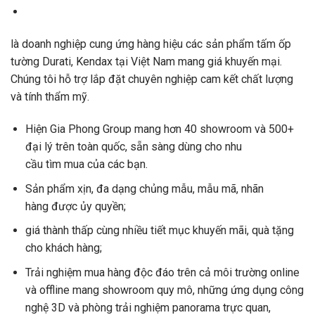
là
doanh nghiệp
cung ứng
hàng hiệu
các
sản phẩm tấm ốp
tường Durati, Kendax tại Việt Nam
mang
giá
khuyến mại
.
Chúng tôi
hỗ trợ
lắp đặt
chuyên nghiệp
cam kết chất lượng
và tính thẩm mỹ.
Hiện Gia Phong Group
mang
hơn 40 showroom và 500+
đại lý trên toàn quốc, sẵn sàng
dùng cho
nhu
cầu
tìm
mua
của
các bạn
.
Sản phẩm
xịn
,
đa dạng
chủng
mẫu
,
mẫu mã
,
nhãn
hàng
được ủy quyền;
giá thành
thấp
cùng
nhiều tiết mục
khuyến mãi
, quà tặng
cho khách hàng;
Trải nghiệm
mua
hàng độc đáo trên cả môi trường online
và offline
mang
showroom quy mô,
những
ứng dụng
công
nghệ
3D và phòng trải nghiệm panorama
trực quan
,