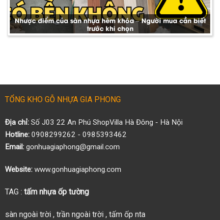
Nhược điểm của sàn nhựa hèm khóa – Người mua cần biết
trước khi chọn
TỔNG KHO GỖ NHỰA GIA PHONG
Địa chỉ:
Số J03 22 An Phú ShopVilla Hà Đông - Hà Nội
Hotline:
0908299262 - 0985393462
Email:
gonhuagiaphong@gmail.com
Website:
www.gonhuagiaphong.com
TAG :
tấm nhựa ốp tường
sàn ngoài trời
,
trần ngoài trời
,
tấm ốp nta