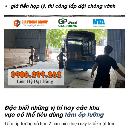
giá tiền
hợp lý, thi công lắp đặt
chóng vánh
Đặc biết
những
vị trí hay
các
khu
vực
có
thể
tiêu dùng
tấm ốp tường
Tấm ốp tường
sở hữu
2
cái
nhiều
hiện nay
là bề mặt
trơn