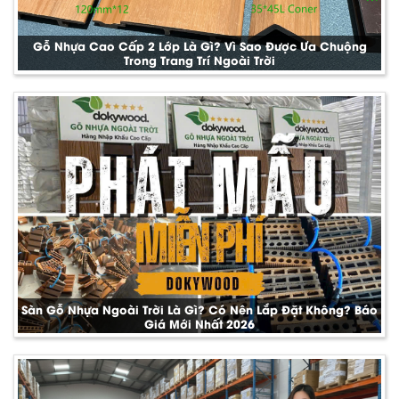
Gỗ Nhựa Cao Cấp 2 Lớp Là Gì? Vì Sao Được Ưa Chuộng
Trong Trang Trí Ngoài Trời
Sàn Gỗ Nhựa Ngoài Trời Là Gì? Có Nên Lắp Đặt Không? Báo
Giá Mới Nhất 2026