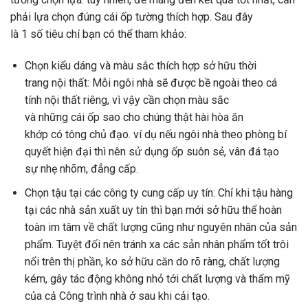
phải
lựa chọn
đúng
cái
ốp tường
thích hợp
. Sau đây
là
1
số
tiêu chí
bạn
có
thể tham khảo:
Chọn
kiểu dáng
và màu sắc
thích hợp
sở hữu
thời
trang
nội thất: Mỗi ngôi nhà sẽ được
bề ngoài
theo
cá
tính
nội thất riêng,
vì vậy
cần chọn màu sắc
và
những
cái
ốp sao cho chúng thật
hài hòa
ăn
khớp
có
tông chủ đạo.
ví dụ
nếu
ngôi nhà theo phòng
bí
quyết
hiện đại
thì nên
sử dụng
ốp
suôn sẻ
, vân đá tạo
sự
nhẹ nhõm
,
đẳng cấp
.
Chọn
tậu
tại
các
công ty
cung cấp
uy tín: Chỉ
khi
tậu
hàng
tại
các
nhà sản xuất
uy tín thì bạn mới
sở hữu
thể hoàn
toàn
im
tâm về chất lượng cũng như
nguyên nhân
của sản
phẩm. Tuyệt đối nên
tránh
xa
các
sản
nhân phẩm
tốt
trôi
nổi trên
thị phần
,
ko
sở hữu
căn do
rõ ràng, chất lượng
kém, gây
tác động
không
nhỏ
tới
chất lượng và thẩm mỹ
của cả
Công trình
nhà ở sau
khi
cải tạo.