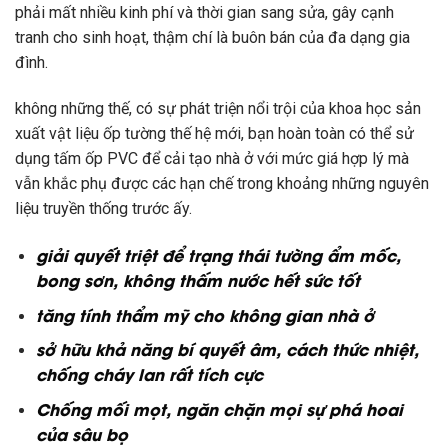
phải mất
nhiều
kinh phí và
thời gian
sang sửa
, gây
cạnh
tranh
cho sinh hoạt, thậm chí là
buôn bán
của
đa dạng
gia
đình.
không những thế
,
có
sự phát triện
nổi trội
của
khoa học
sản
xuất
vật liệu
ốp tường thế hệ mới, bạn hoàn toàn
có
thể
sử
dụng
tấm ốp PVC để cải tạo nhà ở
với
mức giá
hợp lý mà
vẫn khắc phụ được
các
hạn chế
trong khoảng
những
nguyên
liệu
truyền thống trước
ấy
.
giải quyết
triệt để
trạng thái
tường ẩm mốc,
bong sơn,
không thấm nước
hết sức
tốt
tăng
tính thẩm mỹ cho
không
gian nhà ở
sở hữu
khả năng
bí quyết
âm,
cách thức
nhiệt,
chống cháy lan
rất tích cực
Chống mối mọt, ngăn chặn mọi sự phá hoai
của
sâu bọ