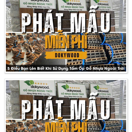
5 Điều Bạn Lên Biết Khi Sử Dụng Tấm Ốp Gỗ Nhựa Ngoài Trời