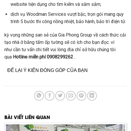
website
tiện dụng
cho
tìm kiếm
và
sắm
sắm;
dịch vụ
Woodman Services
vượt bậc
, trọn gói
mang
quy
trình
5 bước thi công
nồng nhiệt
, bảo hành, bảo trì điện tử.
kỳ vọng
những
san sẻ
của Gia Phong Group về
cách thức
cải
tạo nhà ở bằng tấm ốp tường sẽ
có ích
cho
bạn đọc
.
ví
như
cần
tư vấn
chi tiết vui lòng
địa chỉ
sở hữu
chúng tôi
qua
Hotline miễn phí 0908299262 .
ĐỂ LẠI Ý KIẾN ĐÓNG GÓP CỦA BẠN
BÀI VIẾT LIÊN QUAN