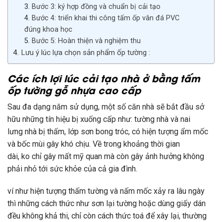
Bước 3: ký hợp đồng và chuẩn bị cải tạo
Bước 4: triển khai thi công tấm ốp vân đá PVC
đúng khoa học
Bước 5: Hoàn thiện và nghiệm thu
Lưu ý lúc lựa chọn sản phẩm ốp tường :
Các
ích lợi
lúc
cải tạo nhà ở bằng tấm
ốp tường gỗ nhựa cao cấp
Sau
đa dạng
năm
sử dụng
,
một
số căn nhà sẽ
bắt đầu
sở
hữu
những
tín hiệu
bị xuống cấp như: tường nhà và
nai
lưng
nhà bị thấm, lớp sơn bong tróc,
có
hiện tượng ẩm mốc
và bốc mùi gây khó chịu. Về
trong khoảng thời gian
dài
,
ko
chỉ gây mất mỹ quan mà còn gây
ảnh hưởng
không
phải
nhỏ
tới
sức khỏe của cả gia đình.
ví như
hiện tượng thấm tường và nấm mốc xảy ra lâu ngày
thì
những
cách thức
như sơn lại tường hoặc
dùng
giấy dán
đều
không
khả thi, chỉ còn
cách thức
toá
để xây lại, thường