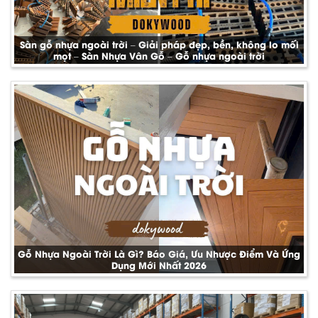
Sàn gỗ nhựa ngoài trời – Giải pháp đẹp, bền, không lo mối
mọt – Sàn Nhựa Vân Gỗ – Gỗ nhựa ngoài trời
Gỗ Nhựa Ngoài Trời Là Gì? Báo Giá, Ưu Nhược Điểm Và Ứng
Dụng Mới Nhất 2026