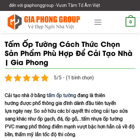
Skip
 giaphonggroup -Vươn Tầm Tổ Âm Việt
to
content
0
Tấm Ốp Tường Cách Thức Chọn
Sản Phẩm Phù Hợp Để Cải Tạo Nhà
| Gia Phong
5/5 - (1 bình chọn)
Cải tạo nhà ở bằng
tấm ốp tường
đang là
thiên
hướng
được
phổ thông
gia đình
dành đầu tiên
tuyển
lựa
ngày nay
. So
sở hữu
các
bí quyết
thi công cải tạo
sửa
sang
khác như ốp gạch, đá, ốp gỗ,…tấm nhựa ốp tường
PVC
mang
phổ thông
điểm mạnh
vượt bậc
hơn hẳn cả về độ
bền, thẩm mỹ lẫn tốc độ thi công.