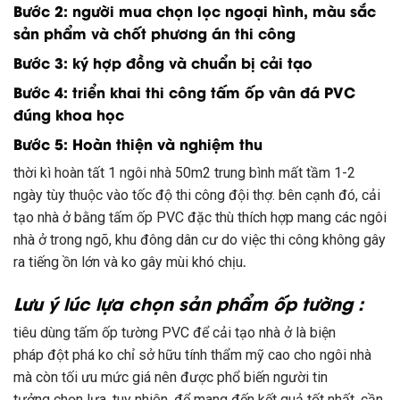
Bước 2:
người mua
chọn lọc
ngoại hình
, màu sắc
sản phẩm và chốt phương án thi công
Bước 3:
ký hợp đồng
và chuẩn bị cải tạo
Bước 4
:
triển khai thi công
tấm ốp vân đá PVC
đúng
khoa học
Bước 5:
Hoàn thiện và nghiệm thu
thời kì
hoàn tất
1
ngôi nhà 50m2
trung bình
mất tầm 1-2
ngày tùy thuộc vào tốc độ thi công đội thợ.
bên cạnh đó
, cải
tạo nhà ở bằng tấm ốp PVC
đặc thù
thích hợp
mang
các
ngôi
nhà ở trong ngõ, khu đông dân cư do việc thi công
không
gây
ra tiếng ồn
lớn
và
ko
gây mùi khó chịu
.
Lưu ý
lúc
lựa chọn
sản phẩm ốp tường :
tiêu dùng
tấm ốp tường PVC để cải tạo nhà ở là
biện
pháp
đột phá
ko
chỉ
sở hữu
tính thẩm mỹ cao cho ngôi nhà
mà còn tối ưu
mức giá
nên được
phổ biến
người tin
tưởng
chọn lựa
.
tuy nhiên
, để
mang đến
kết quả
tốt
nhất, cần