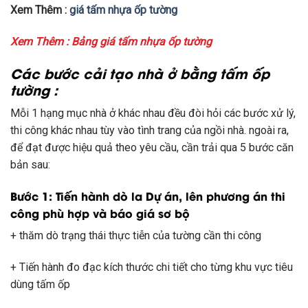
Xem Thêm :
giá tấm nhựa ốp tường
Xem Thêm :
Bảng giá tấm nhựa ốp tường
Các
bước cải tạo nhà ở bằng tấm ốp
tường :
Mỗi
1
hạng mục nhà ở khác nhau đều đòi hỏi
các
bước xử lý,
thi công khác nhau tùy vào tình trang của ngồi nhà.
ngoài ra
,
để đạt được hiệu quả theo
yêu cầu
, cần trải qua 5 bước
căn
bản
sau:
Bước 1:
Tiến hành
dò la
Dự án
, lên phương án thi
công
phù hợp
và báo giá sơ bộ
+
thăm dò
trạng thái
thực tiễn
của tường cần thi công
+ Tiến hành đo đạc kích thước chi tiết cho từng khu vực
tiêu
dùng
tấm ốp