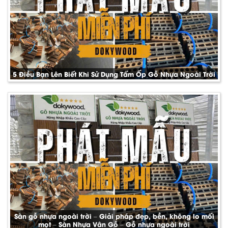
5 Điều Bạn Lên Biết Khi Sử Dụng Tấm Ốp Gỗ Nhựa Ngoài Trời
Sàn gỗ nhựa ngoài trời – Giải pháp đẹp, bền, không lo mối
mọt – Sàn Nhựa Vân Gỗ – Gỗ nhựa ngoài trời