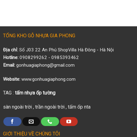
TỔNG KHO GỖ NHỰA GIA PHONG
Địa chỉ:
Số J03 22 An Phú ShopVilla Hà Đông - Hà Nội
Hotline:
0908299262 - 0985393462
Email:
gonhuagiaphong@gmail.com
Website:
www.gonhuagiaphong.com
TAG :
tấm nhựa ốp tường
sàn ngoài trời
,
trần ngoài trời
,
tấm ốp nta
GIỚI THIỆU VỀ CHÚNG TÔI