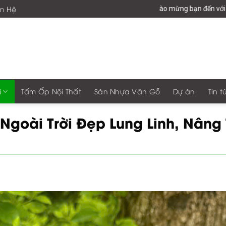
ên Hệ
Chào mừng bạn đến với giaphonggroup -V
i
Tấm Ốp Nội Thất
Sàn Nhựa Vân Gỗ
Dự án
Tin t
Ngoài Trời Đẹp Lung Linh, Nâng