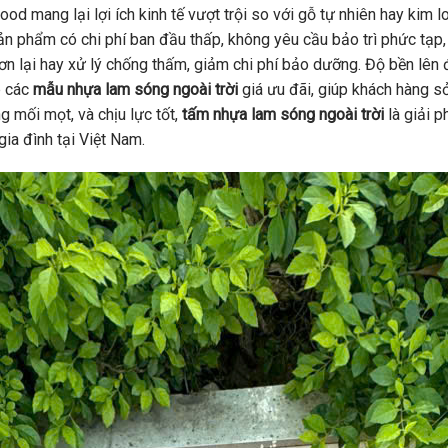
d mang lại lợi ích kinh tế vượt trội so với gỗ tự nhiên hay kim l
phẩm có chi phí ban đầu thấp, không yêu cầu bảo trì phức tạp, g
n lại hay xử lý chống thấm, giảm chi phí bảo dưỡng. Độ bền lên
p các
mẫu nhựa lam sóng ngoài trời
giá ưu đãi, giúp khách hàng s
g mối mọt, và chịu lực tốt,
tấm nhựa lam sóng ngoài trời
là giải p
gia đình tại Việt Nam.