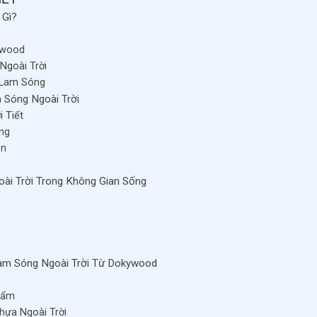
 Gì?
kywood
Ngoài Trời
p Lam Sóng
 Sóng Ngoài Trời
 Tiết
ọng
ản
ài Trời Trong Không Gian Sống
am Sóng Ngoài Trời Từ Dokywood
hẩm
hựa Ngoài Trời