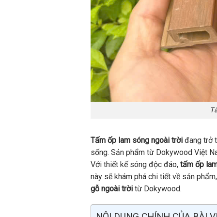
Tấ
Tấm ốp lam sóng ngoài trời
đang trở t
sống. Sản phẩm từ Dokywood Việt Nam 
Với thiết kế sóng độc đáo,
tấm ốp lam
này sẽ khám phá chi tiết về sản phẩm,
gỗ ngoài trời
từ Dokywood.
NỘI DUNG CHÍNH CỦA BÀI V