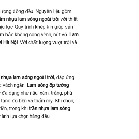
 lượng đồng đều. Nguyên liệu gồm
ấm nhựa lam sóng ngoài trời
với thiết
ịu lực. Quy trình khép kín giúp sản
ảm bảo không cong vênh, nứt vỡ.
Lam
ời Hà Nội
. Với chất lượng vượt trội và
 nhựa lam sóng ngoài trời
, đáp ứng
ặc vách ngăn.
Lam sóng ốp tường
 đa dạng như nâu, xám, trắng, phù
, tăng độ bền và thẩm mỹ. Khi chọn,
iền, trong khi
trần nhựa lam sóng
hành lựa chọn hàng đầu.