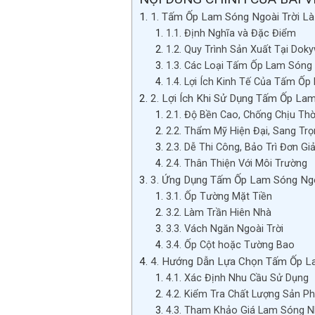
1. Tấm Ốp Lam Sóng Ngoài Trời Là
1.1. Định Nghĩa và Đặc Điểm
1.2. Quy Trình Sản Xuất Tại Do
1.3. Các Loại Tấm Ốp Lam Sóng 
1.4. Lợi Ích Kinh Tế Của Tấm Ố
2. Lợi Ích Khi Sử Dụng Tấm Ốp Lam
2.1. Độ Bền Cao, Chống Chịu Thời
2.2. Thẩm Mỹ Hiện Đại, Sang Tr
2.3. Dễ Thi Công, Bảo Trì Đơn Gi
2.4. Thân Thiện Với Môi Trường
3. Ứng Dụng Tấm Ốp Lam Sóng Ngo
3.1. Ốp Tường Mặt Tiền
3.2. Làm Trần Hiên Nhà
3.3. Vách Ngăn Ngoài Trời
3.4. Ốp Cột hoặc Tường Bao
4. Hướng Dẫn Lựa Chọn Tấm Ốp L
4.1. Xác Định Nhu Cầu Sử Dụng
4.2. Kiểm Tra Chất Lượng Sản P
4.3. Tham Khảo Giá Lam Sóng N