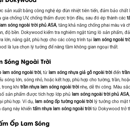
sản xuất bằng công nghệ ép đùn nhiệt tiên tiến, đảm bảo chất
 gia chống UV, chống thấm được trộn đều, sau đó ép thành các
t
lam sóng ngoài trời phủ ASA
, tăng khả năng chống phai màu và ch
oàn, độ bền. Dokywood kiểm tra nghiêm ngặt từng lô sản phẩm, đ
 lớn, nắng gắt, phù hợp cho các công trình tại
lam sóng ngoài tr
od là lựa chọn lý tưởng để nâng tầm không gian ngoại thất.
 Sóng Ngoài Trời
 lam sóng ngoài trời
, từ
lam sóng nhựa giả gỗ ngoài trời
đến
trần
u sóng lớn, sóng nhỏ, hoặc kết hợp, phù hợp cho tường, trần, ho
, trong khi
trần nhựa lam sóng ngoài trời
nhẹ, dễ thi công. Màu sắc
t số sản phẩm được tích hợp lớp phủ
lam sóng ngoài trời phủ ASA
ại phù hợp. Ví dụ,
lam sóng ốp tường ngoài trời
lý tưởng cho mặt t
a dạng này khiến
tấm nhựa lam sóng ngoài trời
từ Dokywood trở t
ấm Ốp Lam Sóng