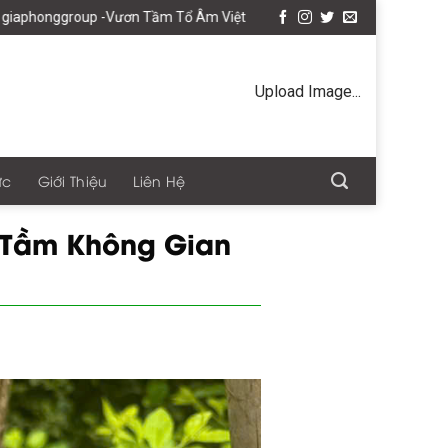
ươn Tầm Tổ Âm Việt
Upload Image...
ức
Giới Thiệu
Liên Hệ
 Tầm Không Gian