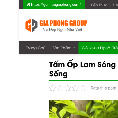
Skip
Kiến thức
Li
https://gonhuagiaphong.com/
to
content
Trang Chủ
Sản Phẩm
Gỗ Nhựa Ngoài Trờ
Tấm Ốp Lam Sóng 
Sống
Rate this post