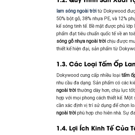
lam sóng ngoài trời
từ Dokywood được 
50% bột gỗ, 38% nhựa PE, và 12% phụ
kế sóng tinh tế. Bề mặt được phủ lớp
phẩm đạt tiêu chuẩn quốc tế về an t
sóng gỗ nhựa ngoài trời
chịu được mưa
thiết kế hiện đại, sản phẩm từ Dokywo
1.3. Các Loại
Tấm Ốp Lam
Dokywood cung cấp nhiều loại
tấm ốp
nhu cầu đa dạng. Sản phẩm có các kiể
ngoài trời
thường dày hơn, chịu lực tốt
hợp với mọi phong cách thiết kế. Mộ
cần xác định vị trí sử dụng để chọn lo
ngoài trời
phù hợp cho hiên nhà. Sự đ
1.4. Lợi Ích Kinh Tế Của
T