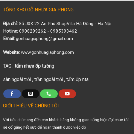
TỔNG KHO GỖ NHỰA GIA PHONG
Địa chỉ:
Số J03 22 An Phú ShopVilla Hà Đông - Hà Nội
Hotline:
0908299262 - 0985393462
Email:
gonhuagiaphong@gmail.com
Website:
www.gonhuagiaphong.com
TAG :
tấm nhựa ốp tường
sàn ngoài trời
,
trần ngoài trời
,
tấm ốp nta
GIỚI THIỆU VỀ CHÚNG TÔI
Với tiêu chí mang đến cho khách hàng không gian sống hiện đại chúc tôi
sẽ cố gắng hết sực để hoàn thành được việc đó