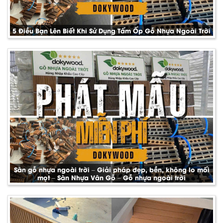
5 Điều Bạn Lên Biết Khi Sử Dụng Tấm Ốp Gỗ Nhựa Ngoài Trời
Sàn gỗ nhựa ngoài trời – Giải pháp đẹp, bền, không lo mối
mọt – Sàn Nhựa Vân Gỗ – Gỗ nhựa ngoài trời