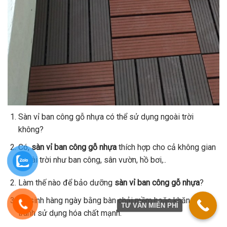
Sàn vỉ ban công gỗ nhựa có thể sử dụng ngoài trời
không?
Có,
sàn vỉ ban công gỗ nhựa
thích hợp cho cả không gian
ngoài trời như ban công, sân vườn, hồ bơi,..
Làm thế nào để bảo dưỡng
sàn vỉ ban công gỗ nhựa
?
Vệ sinh hàng ngày bằng bàn chải mềm hoặc khăn ẩm,
TƯ VẤN MIỄN PHÍ
tránh sử dụng hóa chất mạnh.