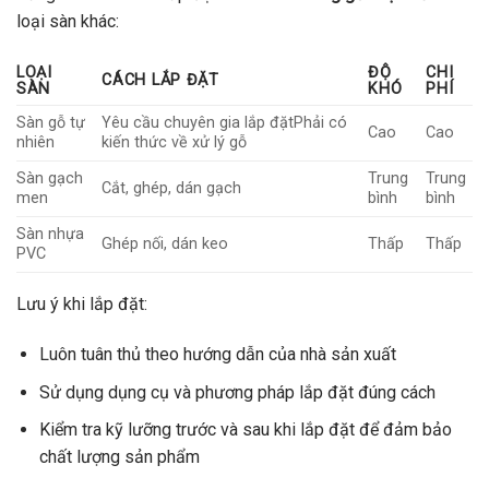
loại sàn khác:
LOẠI
ĐỘ
CHI
CÁCH LẮP ĐẶT
SÀN
KHÓ
PHÍ
Sàn gỗ tự
Yêu cầu chuyên gia lắp đặtPhải có
Cao
Cao
nhiên
kiến thức về xử lý gỗ
Sàn gạch
Trung
Trung
Cắt, ghép, dán gạch
men
bình
bình
Sàn nhựa
Ghép nối, dán keo
Thấp
Thấp
PVC
Lưu ý khi lắp đặt:
Luôn tuân thủ theo hướng dẫn của nhà sản xuất
Sử dụng dụng cụ và phương pháp lắp đặt đúng cách
Kiểm tra kỹ lưỡng trước và sau khi lắp đặt để đảm bảo
chất lượng sản phẩm