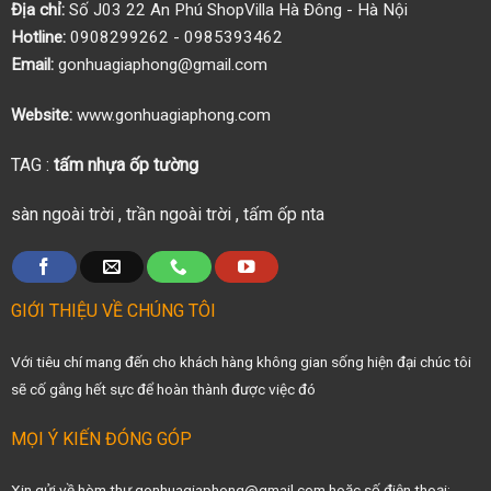
Địa chỉ:
Số J03 22 An Phú ShopVilla Hà Đông - Hà Nội
Hotline:
0908299262 - 0985393462
Email:
gonhuagiaphong@gmail.com
Website:
www.gonhuagiaphong.com
TAG :
tấm nhựa ốp tường
sàn ngoài trời
,
trần ngoài trời
,
tấm ốp nta
GIỚI THIỆU VỀ CHÚNG TÔI
Với tiêu chí mang đến cho khách hàng không gian sống hiện đại chúc tôi
sẽ cố gắng hết sực để hoàn thành được việc đó
MỌI Ý KIẾN ĐÓNG GÓP
Xin gửi về hòm thư gonhuagiaphong@gmail.com hoặc số điện thoại: