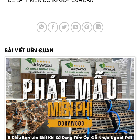
ĐỂ LẠI Ý KIẾN ĐÓNG GÓP CỦA BẠN
BÀI VIẾT LIÊN QUAN
5 Điều Bạn Lên Biết Khi Sử Dụng Tấm Ốp Gỗ Nhựa Ngoài Trời