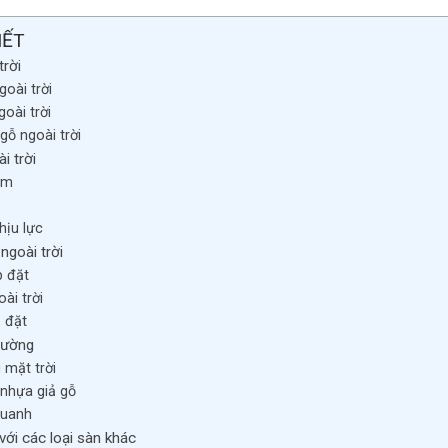
IẾT
trời
oài trời
oài trời
gỗ ngoài trời
i trời
ẩm
hịu lực
ngoài trời
p đặt
ài trời
p đặt
trường
 mặt trời
 nhựa giả gỗ
quanh
với các loại sàn khác