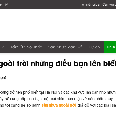
ên Hệ
Chào mừng bạn đến với giaphonggro
i
Tấm Ốp Nội Thất
Sàn Nhựa Vân Gỗ
Dự án
Tin t
oài trời những điều bạn lên bi
họn)
càng trở nên phổ biến tại Hà Nội và các khu vực lân cận nhờ nhữn
ết này sẽ cung cấp cho bạn một cái nhìn toàn diện về sản phẩm này,
úng tôi cũng sẽ so sánh
sàn nhựa ngoài trời
giả gỗ với các loại sà