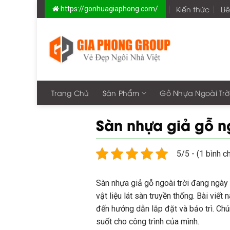
Skip
Kiến thức
Li
https://gonhuagiaphong.com/
to
content
Trang Chủ
Sản Phẩm
Gỗ Nhựa Ngoài Trờ
Sàn nhựa giả gỗ ng
5/5 - (1 bình c
Sàn nhựa giả gỗ ngoài trời đang ngày 
vật liệu lát sàn truyền thống. Bài vi
đến hướng dẫn lắp đặt và bảo trì. Ch
suốt cho công trình của mình.