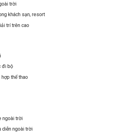
oài trời
rong khách sạn, resort
i trí trên cao
i
 đi bộ
 hợp thể thao
ngoài trời
 diễn ngoài trời