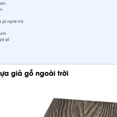
hiên
en
 gỗ ngoài trời
xước
giả gỗ
hựa giả gỗ ngoài trời