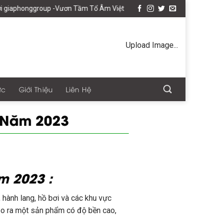
 -Vươn Tầm Tổ Âm Việt
Upload Image...
ức
Giới Thiệu
Liên Hệ
n Năm 2023
m 2023 :
 hành lang, hồ bơi và các khu vực
tạo ra một sản phẩm có độ bền cao,