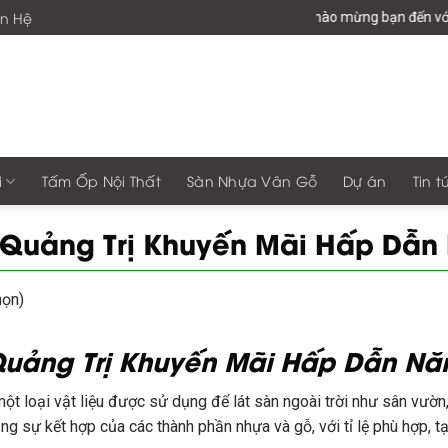
ên Hệ
Chào mừng bạn đến với giaphonggroup
i
Tấm Ốp Nội Thất
Sàn Nhựa Vân Gỗ
Dự án
Tin t
i Quảng Trị Khuyến Mãi Hấp Dẫ
họn)
 Quảng Trị Khuyến Mãi Hấp Dẫn Nă
ột loại vật liệu được sử dụng để lát sàn ngoài trời như sân vườn,
g sự kết hợp của các thành phần nhựa và gỗ, với tỉ lệ phù hợp, 