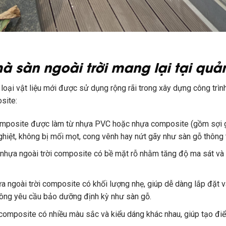
sàn ngoài trời mang lại tại quản
loại vật liệu mới được sử dụng rộng rãi trong xây dựng công trìn
site:
composite được làm từ nhựa PVC hoặc nhựa composite (gồm sợi g
ghiệt, không bị mối mọt, cong vênh hay nứt gãy như sàn gỗ thông
 nhựa ngoài trời composite có bề mặt rỗ nhằm tăng độ ma sát và g
a ngoài trời composite có khối lượng nhẹ, giúp dễ dàng lắp đặt và
không yêu cầu bảo dưỡng định kỳ như sàn gỗ.
composite có nhiều màu sắc và kiểu dáng khác nhau, giúp tạo điể