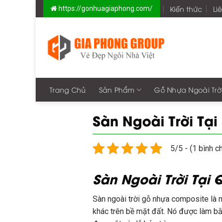
Skip
Kiến thức
Li
https://gonhuagiaphong.com/
to
content
Trang Chủ
Sản Phẩm
Gỗ Nhựa Ngoài Trờ
Sàn Ngoài Trời Tạ
5/5 - (1 bình c
Sàn Ngoài Trời Tại
Sàn ngoài trời gỗ nhựa composite là m
khác trên bề mặt đất. Nó được làm bằn