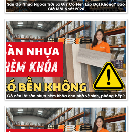
Sàn Gỗ Nhựa Ngoài Trời Là Gì? Có Nên Lắp Đặt Không? Báo
Giá Mới Nhất 2026
Có nên lót sàn nhựa hèm khóa cho nhà vệ sinh, phòng bếp?