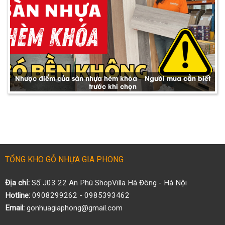
Nhược điểm của sàn nhựa hèm khóa – Người mua cần biết
trước khi chọn
TỔNG KHO GỖ NHỰA GIA PHONG
Địa chỉ:
Số J03 22 An Phú ShopVilla Hà Đông - Hà Nội
Hotline:
0908299262 - 0985393462
Email:
gonhuagiaphong@gmail.com