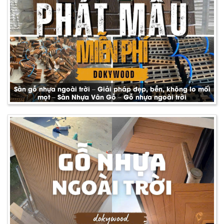
Sàn gỗ nhựa ngoài trời – Giải pháp đẹp, bền, không lo mối
mọt – Sàn Nhựa Vân Gỗ – Gỗ nhựa ngoài trời