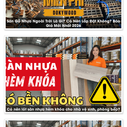
Sàn Gỗ Nhựa Ngoài Trời Là Gì? Có Nên Lắp Đặt Không? Báo
Giá Mới Nhất 2026
Có nên lót sàn nhựa hèm khóa cho nhà vệ sinh, phòng bếp?