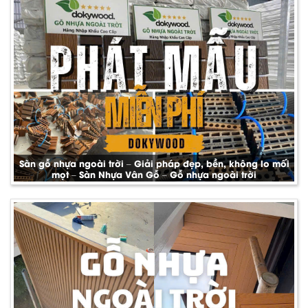
Sàn gỗ nhựa ngoài trời – Giải pháp đẹp, bền, không lo mối
mọt – Sàn Nhựa Vân Gỗ – Gỗ nhựa ngoài trời