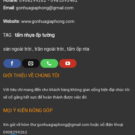
Hotline:
0908299262 - 0985393462
Email:
gonhuagiaphong@gmail.com
Website:
www.gonhuagiaphong.com
TAG :
tấm nhựa ốp tường
sàn ngoài trời
,
trần ngoài trời
,
tấm ốp nta
GIỚI THIỆU VỀ CHÚNG TÔI
Với tiêu chí mang đến cho khách hàng không gian sống hiện đại chúc tôi
sẽ cố gắng hết sực để hoàn thành được việc đó
MỌI Ý KIẾN ĐÓNG GÓP
Xin gửi về hòm thư gonhuagiaphong@gmail.com hoặc số điện thoại:
0908299262