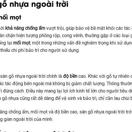
ỗ nhựa ngoài trời
mối mọt
với
khả năng chống ẩm
vượt trội, giúp bảo vệ bề mặt khỏi các tác
ăn chặn hiện tượng phồng rộp, cong vênh, thường gặp ở các loại gỗ
ống lại
mối mọt
, một trong những vấn đề nghiêm trọng khi sử dụng
thiểu chi phí bảo trì cho người sử dụng.
sàn gỗ nhựa ngoài trời chính là
độ bền
cao. Khác với gỗ tự nhiên d
c tác động bên ngoài mà không bị giảm chất lượng. Thông thường
đúng cách. Điều này mang lại lợi ích kinh tế lớn cho người tiêu d
 gỗ nhựa cũng rất dễ dàng để vệ sinh và bảo trì, chỉ cần lau chùi
ăng chống ẩm, mối mọt và độ bền cao, sàn gỗ nhựa ngoài trời trở
 gian ngoài trời của mình.