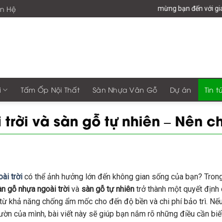
ên Hệ
Chào mừng bạn đến với giaphonggroup -
i
Tấm Ốp Nội Thất
Sàn Nhựa Vân Gỗ
Dự án
Tin t
trời và sàn gỗ tự nhiên – Nên c
ài trời
có thể ảnh hưởng lớn đến không gian sống của bạn? Trong
n gỗ nhựa ngoài trời
và
sàn gỗ tự nhiên
trở thành một quyết định
, từ khả năng chống ẩm mốc cho đến độ bền và chi phí bảo trì. Nế
ờn của mình, bài viết này sẽ giúp bạn nắm rõ những điều cần biết