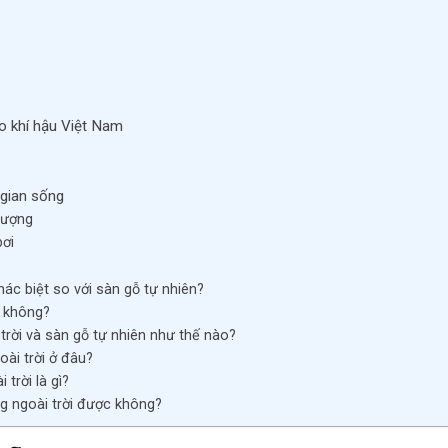
eo khí hậu Việt Nam
 gian sống
hượng
bơi
hác biệt so với sàn gỗ tự nhiên?
n không?
trời và sàn gỗ tự nhiên như thế nào?
oài trời ở đâu?
 trời là gì?
ng ngoài trời được không?