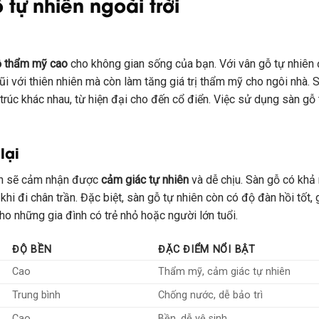
tự nhiên ngoài trời
 thẩm mỹ cao
cho không gian sống của bạn. Với vân gỗ tự nhiên
i với thiên nhiên mà còn làm tăng giá trị thẩm mỹ cho ngôi nhà. S
trúc khác nhau, từ hiện đại cho đến cổ điển. Việc sử dụng sàn gỗ 
lại
bạn sẽ cảm nhận được
cảm giác tự nhiên
và dễ chịu. Sàn gỗ có khả 
hi đi chân trần. Đặc biệt, sàn gỗ tự nhiên còn có độ đàn hồi tốt, 
 cho những gia đình có trẻ nhỏ hoặc người lớn tuổi.
ĐỘ BỀN
ĐẶC ĐIỂM NỔI BẬT
Cao
Thẩm mỹ, cảm giác tự nhiên
Trung bình
Chống nước, dễ bảo trì
Cao
Bền, dễ vệ sinh