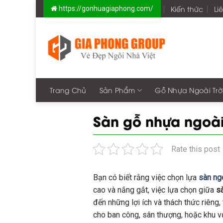
Skip
Kiến thức
Li
https://gonhuagiaphong.com/
to
content
Trang Chủ
Sản Phẩm
Gỗ Nhựa Ngoài Trờ
Sàn gỗ nhựa ngoài 
Rate this post
Bạn có biết rằng việc chọn lựa
sàn ngo
cao và nắng gắt, việc lựa chọn giữa
sà
đến những lợi ích và thách thức riêng
cho ban công, sân thượng, hoặc khu vư