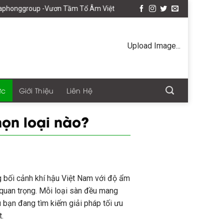
Vươn Tầm Tổ Âm Việt
Upload Image...
ức
Giới Thiệu
Liên Hệ
họn loại nào?
 bối cảnh khí hậu Việt Nam với độ ẩm
 quan trọng. Mỗi loại sàn đều mang
u bạn đang tìm kiếm giải pháp tối ưu
.