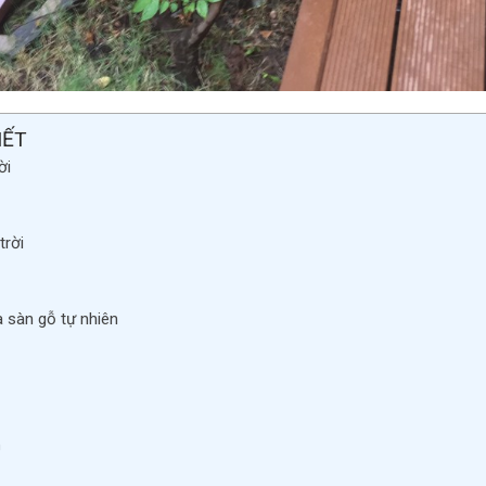
IẾT
ời
trời
à sàn gỗ tự nhiên
n