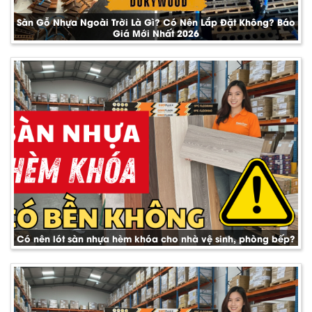
Sàn Gỗ Nhựa Ngoài Trời Là Gì? Có Nên Lắp Đặt Không? Báo
Giá Mới Nhất 2026
Có nên lót sàn nhựa hèm khóa cho nhà vệ sinh, phòng bếp?