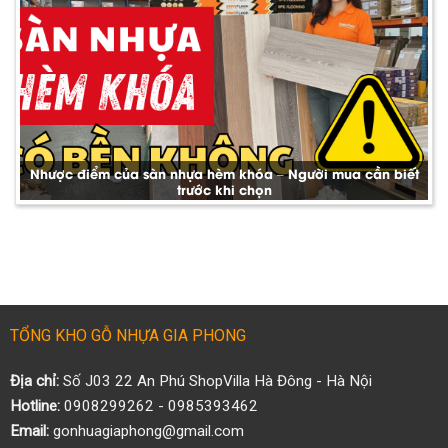
Nhược điểm của sàn nhựa hèm khóa – Người mua cần biết
trước khi chọn
TỔNG KHO GỖ NHỰA GIA PHONG
Địa chỉ:
Số J03 22 An Phú ShopVilla Hà Đông - Hà Nội
Hotline:
0908299262 - 0985393462
Email:
gonhuagiaphong@gmail.com