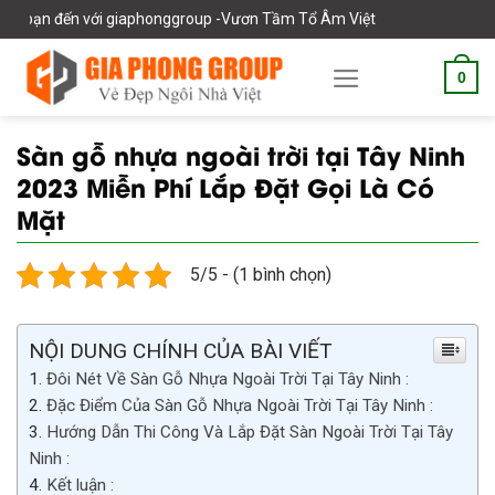
Skip
ới giaphonggroup -Vươn Tầm Tổ Âm Việt
to
content
0
Sàn gỗ nhựa ngoài trời tại Tây Ninh
2023 Miễn Phí Lắp Đặt Gọi Là Có
Mặt
5/5 - (1 bình chọn)
NỘI DUNG CHÍNH CỦA BÀI VIẾT
Đôi Nét Về Sàn Gỗ Nhựa Ngoài Trời Tại Tây Ninh :
Đặc Điểm Của Sàn Gỗ Nhựa Ngoài Trời Tại Tây Ninh :
Hướng Dẫn Thi Công Và Lắp Đặt Sàn Ngoài Trời Tại Tây
Ninh :
Kết luận :