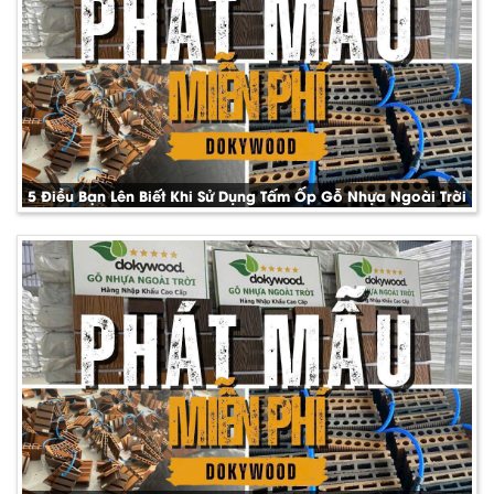
5 Điều Bạn Lên Biết Khi Sử Dụng Tấm Ốp Gỗ Nhựa Ngoài Trời