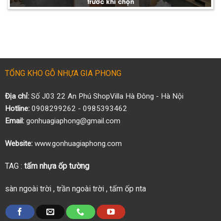
trước khi chọn
TỔNG KHO GỖ NHỰA GIA PHONG
Địa chỉ:
Số J03 22 An Phú ShopVilla Hà Đông - Hà Nội
Hotline:
0908299262 - 0985393462
Email:
gonhuagiaphong@gmail.com
Website:
www.gonhuagiaphong.com
TAG :
tấm nhựa ốp tường
sàn ngoài trời
,
trần ngoài trời
,
tấm ốp nta