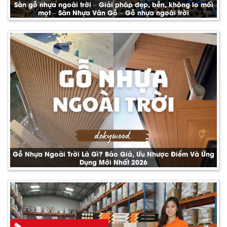
Sàn gỗ nhựa ngoài trời – Giải pháp đẹp, bền, không lo mối
mọt – Sàn Nhựa Vân Gỗ – Gỗ nhựa ngoài trời
Gỗ Nhựa Ngoài Trời Là Gì? Báo Giá, Ưu Nhược Điểm Và Ứng
Dụng Mới Nhất 2026