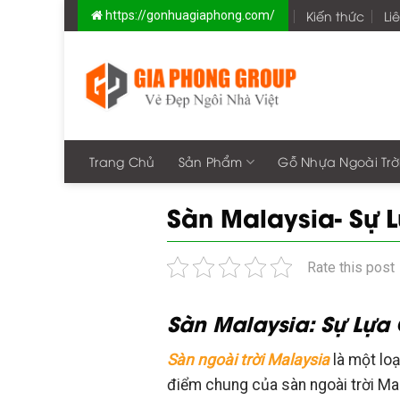
Skip
Kiến thức
Li
https://gonhuagiaphong.com/
to
content
Trang Chủ
Sản Phẩm
Gỗ Nhựa Ngoài Trờ
Sàn Malaysia- Sự 
Rate this post
Sàn Malaysia: Sự Lựa
Sàn ngoài trời Malaysia
là một lo
điểm chung của sàn ngoài trời Mal