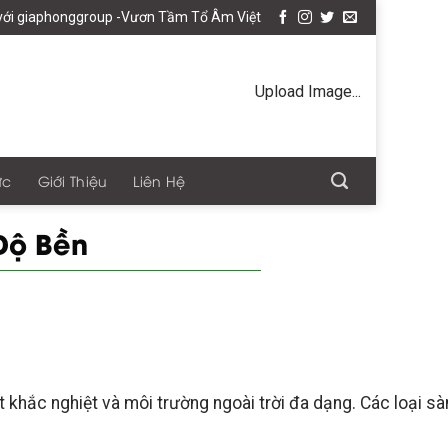
 Tầm Tổ Âm Việt
Upload Image...
ức
Giới Thiệu
Liên Hệ
Độ Bền
tiết khắc nghiệt và môi trường ngoài trời đa dạng. Các loạ