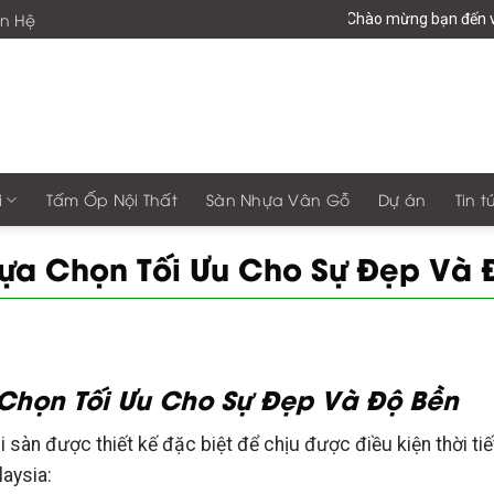
ên Hệ
Chào mừng bạn đến với giaphonggroup -Vươn
i
Tấm Ốp Nội Thất
Sàn Nhựa Vân Gỗ
Dự án
Tin t
Lựa Chọn Tối Ưu Cho Sự Đẹp Và 
 Chọn Tối Ưu Cho Sự Đẹp Và Độ Bền
ại sàn được thiết kế đặc biệt để chịu được điều kiện thời 
aysia: