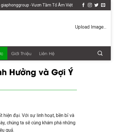
 -Vươn Tầm Tổ Âm Việt
Upload Image...
ức
Giới Thiệu
Liên Hệ
nh Hưởng và Gợi Ý
 hiện đại. Với sự linh hoạt, bền bỉ và
 này, chúng ta sẽ cùng khám phá những
ệu quả.