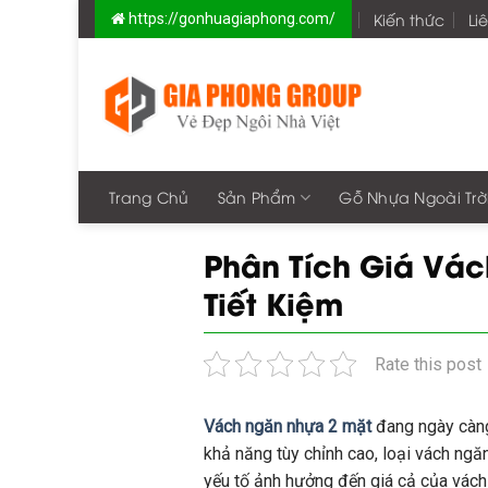
Skip
Kiến thức
Li
https://gonhuagiaphong.com/
to
content
Trang Chủ
Sản Phẩm
Gỗ Nhựa Ngoài Trờ
Phân Tích Giá Vác
Tiết Kiệm
Rate this post
Vách ngăn nhựa 2 mặt
đang ngày càng 
khả năng tùy chỉnh cao, loại vách ngă
yếu tố ảnh hưởng đến giá cả của vách 