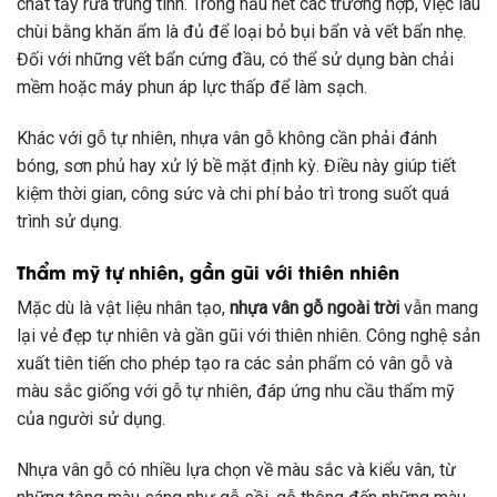
chất tẩy rửa trung tính. Trong hầu hết các trường hợp, việc lau
chùi bằng khăn ẩm là đủ để loại bỏ bụi bẩn và vết bẩn nhẹ.
Đối với những vết bẩn cứng đầu, có thể sử dụng bàn chải
mềm hoặc máy phun áp lực thấp để làm sạch.
Khác với gỗ tự nhiên, nhựa vân gỗ không cần phải đánh
bóng, sơn phủ hay xử lý bề mặt định kỳ. Điều này giúp tiết
kiệm thời gian, công sức và chi phí bảo trì trong suốt quá
trình sử dụng.
Thẩm mỹ tự nhiên, gần gũi với thiên nhiên
Mặc dù là vật liệu nhân tạo,
nhựa vân gỗ ngoài trời
vẫn mang
lại vẻ đẹp tự nhiên và gần gũi với thiên nhiên. Công nghệ sản
xuất tiên tiến cho phép tạo ra các sản phẩm có vân gỗ và
màu sắc giống với gỗ tự nhiên, đáp ứng nhu cầu thẩm mỹ
của người sử dụng.
Nhựa vân gỗ có nhiều lựa chọn về màu sắc và kiểu vân, từ