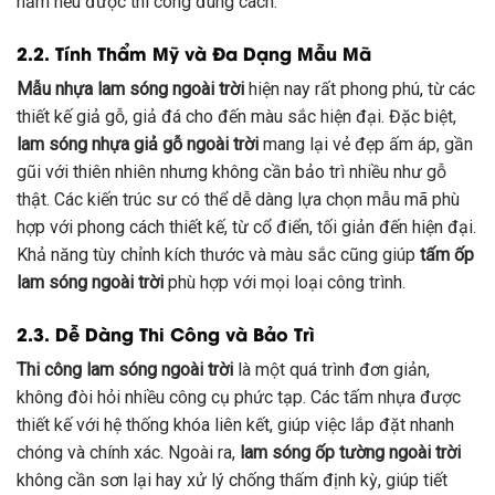
năm nếu được thi công đúng cách.
2.2. Tính Thẩm Mỹ và Đa Dạng Mẫu Mã
Mẫu nhựa lam sóng ngoài trời
hiện nay rất phong phú, từ các
thiết kế giả gỗ, giả đá cho đến màu sắc hiện đại. Đặc biệt,
lam sóng nhựa giả gỗ ngoài trời
mang lại vẻ đẹp ấm áp, gần
gũi với thiên nhiên nhưng không cần bảo trì nhiều như gỗ
thật. Các kiến trúc sư có thể dễ dàng lựa chọn mẫu mã phù
hợp với phong cách thiết kế, từ cổ điển, tối giản đến hiện đại.
Khả năng tùy chỉnh kích thước và màu sắc cũng giúp
tấm ốp
lam sóng ngoài trời
phù hợp với mọi loại công trình.
2.3. Dễ Dàng Thi Công và Bảo Trì
Thi công lam sóng ngoài trời
là một quá trình đơn giản,
không đòi hỏi nhiều công cụ phức tạp. Các tấm nhựa được
thiết kế với hệ thống khóa liên kết, giúp việc lắp đặt nhanh
chóng và chính xác. Ngoài ra,
lam sóng ốp tường ngoài trời
không cần sơn lại hay xử lý chống thấm định kỳ, giúp tiết