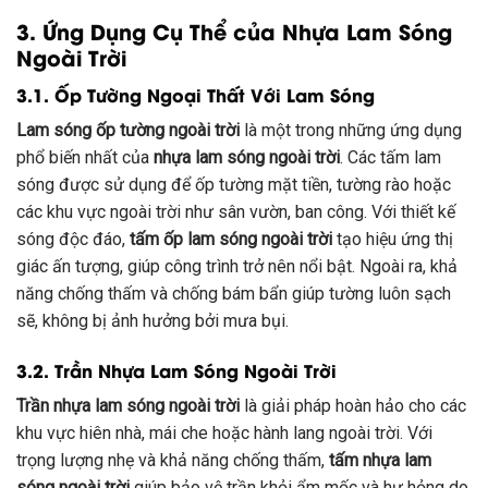
3. Ứng Dụng Cụ Thể của Nhựa Lam Sóng
Ngoài Trời
3.1. Ốp Tường Ngoại Thất Với Lam Sóng
Lam sóng ốp tường ngoài trời
là một trong những ứng dụng
phổ biến nhất của
nhựa lam sóng ngoài trời
. Các tấm lam
sóng được sử dụng để ốp tường mặt tiền, tường rào hoặc
các khu vực ngoài trời như sân vườn, ban công. Với thiết kế
sóng độc đáo,
tấm ốp lam sóng ngoài trời
tạo hiệu ứng thị
giác ấn tượng, giúp công trình trở nên nổi bật. Ngoài ra, khả
năng chống thấm và chống bám bẩn giúp tường luôn sạch
sẽ, không bị ảnh hưởng bởi mưa bụi.
3.2. Trần Nhựa Lam Sóng Ngoài Trời
Trần nhựa lam sóng ngoài trời
là giải pháp hoàn hảo cho các
khu vực hiên nhà, mái che hoặc hành lang ngoài trời. Với
trọng lượng nhẹ và khả năng chống thấm,
tấm nhựa lam
sóng ngoài trời
giúp bảo vệ trần khỏi ẩm mốc và hư hỏng do