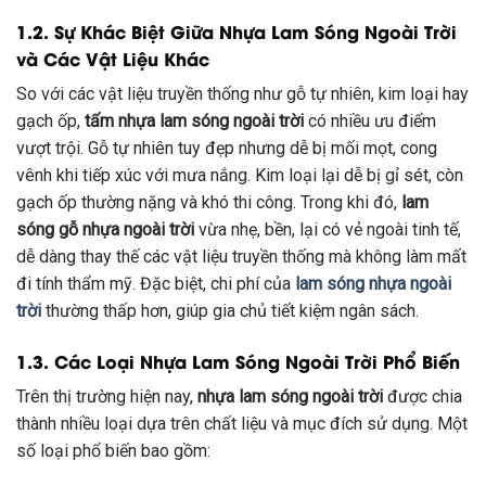
1.2. Sự Khác Biệt Giữa Nhựa Lam Sóng Ngoài Trời
và Các Vật Liệu Khác
So với các vật liệu truyền thống như gỗ tự nhiên, kim loại hay
gạch ốp,
tấm nhựa lam sóng ngoài trời
có nhiều ưu điểm
vượt trội. Gỗ tự nhiên tuy đẹp nhưng dễ bị mối mọt, cong
vênh khi tiếp xúc với mưa nắng. Kim loại lại dễ bị gỉ sét, còn
gạch ốp thường nặng và khó thi công. Trong khi đó,
lam
sóng gỗ nhựa ngoài trời
vừa nhẹ, bền, lại có vẻ ngoài tinh tế,
dễ dàng thay thế các vật liệu truyền thống mà không làm mất
đi tính thẩm mỹ. Đặc biệt, chi phí của
lam sóng nhựa ngoài
trời
thường thấp hơn, giúp gia chủ tiết kiệm ngân sách.
1.3. Các Loại Nhựa Lam Sóng Ngoài Trời Phổ Biến
Trên thị trường hiện nay,
nhựa lam sóng ngoài trời
được chia
thành nhiều loại dựa trên chất liệu và mục đích sử dụng. Một
số loại phổ biến bao gồm: