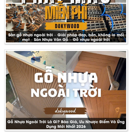
Sàn gỗ nhựa ngoài trời – Giải pháp đẹp, bền, không lo mối
mọt – Sàn Nhựa Vân Gỗ – Gỗ nhựa ngoài trời
Gỗ Nhựa Ngoài Trời Là Gì? Báo Giá, Ưu Nhược Điểm Và Ứng
Dụng Mới Nhất 2026