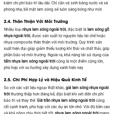
kiệm chi phí bảo trì lâu dài. Chỉ cần vệ sinh bằng nước và xà
phòng nhẹ, bề mặt lam sóng sẽ luôn sáng bóng như mới.
2.4. Thân Thiện Với Môi Trường
Nhiều loại
nhựa lam sóng ngoài trời
, đặc biệt là
lam sóng gỗ
nhựa ngoài trời
, được sản xuất từ nguyên liệu tái chế hoặc
nhựa composite thân thiện với môi trường. Quy trình sản
xuất hiện đại giúp giảm thiểu lượng khí thải và chất thải, góp
phần bảo vệ môi trường. Ngoài ra, khả năng tái sử dụng của
tấm nhựa lam sóng ngoài trời
cũng là một điểm cộng lớn,
phù hợp với xu hướng xây dựng xanh hiện nay.
2.5. Chi Phí Hợp Lý và Hiệu Quả Kinh Tế
So với các vật liệu ngoại thất khác,
giá lam sóng nhựa ngoài
trời
thường thấp hơn đáng kể, đặc biệt khi xét đến chi phí
bảo trì và thay thế.
Giá trần nhựa lam sóng ngoài trời
cũng
rất cạnh tranh, phù hợp với các dự án lớn nhỏ. Với độ bền cao
và khả năng chịu thời tiết tốt,
nhựa lam sóng ngoài trời
mang