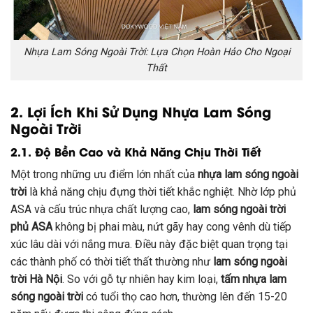
Nhựa Lam Sóng Ngoài Trời: Lựa Chọn Hoàn Hảo Cho Ngoại
Thất
2. Lợi Ích Khi Sử Dụng Nhựa Lam Sóng
Ngoài Trời
2.1. Độ Bền Cao và Khả Năng Chịu Thời Tiết
Một trong những ưu điểm lớn nhất của
nhựa lam sóng ngoài
trời
là khả năng chịu đựng thời tiết khắc nghiệt. Nhờ lớp phủ
ASA và cấu trúc nhựa chất lượng cao,
lam sóng ngoài trời
phủ ASA
không bị phai màu, nứt gãy hay cong vênh dù tiếp
xúc lâu dài với nắng mưa. Điều này đặc biệt quan trọng tại
các thành phố có thời tiết thất thường như
lam sóng ngoài
trời Hà Nội
. So với gỗ tự nhiên hay kim loại,
tấm nhựa lam
sóng ngoài trời
có tuổi thọ cao hơn, thường lên đến 15-20