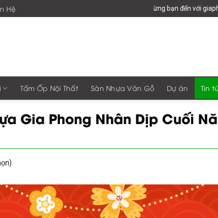
ên Hệ
Chào mừng bạn đến với giaphonggroup -Vươn Tầm Tổ Âm
i
Tấm Ốp Nội Thất
Sàn Nhựa Vân Gỗ
Dự án
Tin t
ựa Gia Phong Nhân Dịp Cuối N
họn)