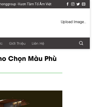
Tổ Âm Việt
Upload Image...
ức
Giới Thiệu
Liên Hệ
no Chọn Màu Phù