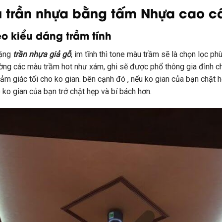
 trần nhựa bằng tấm Nhựa cao cấ
o kiểu dáng trầm tính
lặng
trần nhựa giả gỗ
,
im
tĩnh thì tone màu trầm sẽ là
chọn lọc
ph
ường
các
màu trầm
hot
như xám, ghi sẽ được
phổ thông
gia đình
c
ảm giác tối cho
ko
gian.
bên cạnh đó
,
nếu
ko
gian của bạn chật h
o
ko
gian của bạn trở chật hẹp và bí bách hơn.