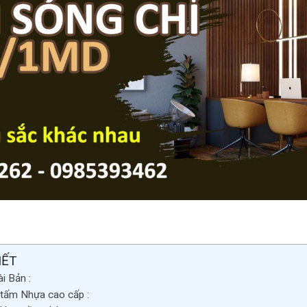
IẾT
i Bản :
 tấm Nhựa cao cấp :