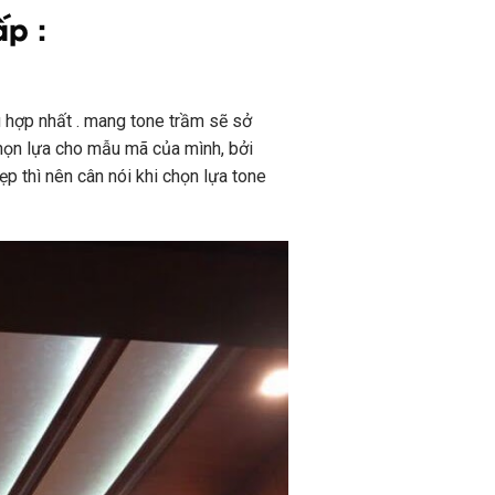
p :
ù
hợp nhất
.
mang
tone trầm sẽ
sở
họn lựa
cho
mẫu mã
của mình, bởi
ẹp thì nên cân
nói
khi
chọn lựa
tone