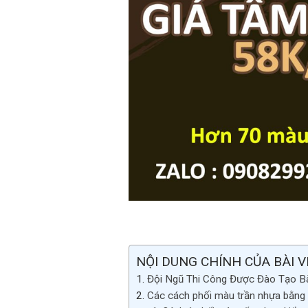
NỘI DUNG CHÍNH CỦA BÀI V
Đội Ngũ Thi Công Được Đào Tạo Bà
Các cách phối màu trần nhựa bằng