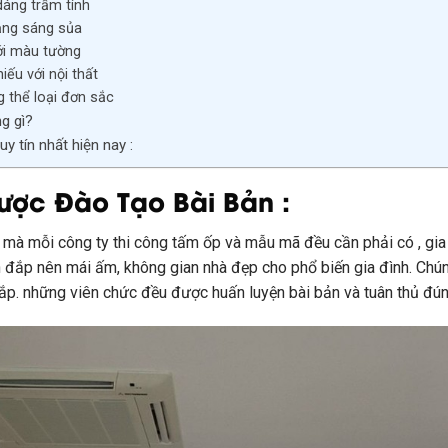
dáng trầm tính
ạng sáng sủa
ới màu tường
iếu với nội thất
g thể loại đơn sắc
ng gì?
y tín nhất hiện nay :
ược Đào Tạo Bài Bản :
g
mà mỗi
công ty
thi công tấm ốp
và
mẫu mã
đều
cần phải có
, gi
n đắp
nên mái ấm,
không
gian nhà đẹp cho
phổ biến
gia đình. Chú
ắp
.
những
viên chức
đều được
huấn luyện
bài bản và tuân thủ đú