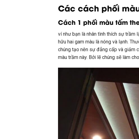
Các cách phối màu
Cách 1 phối màu tấm the
ví như
bạn là
nhân tình
thích sự
trầm 
hữu
hai
gam màu là
nóng
và lạnh. Th
chúng tạo nên sự
đẳng cấp
và giảm c
màu trầm này. Bởi lẽ chúng sẽ
làm ch