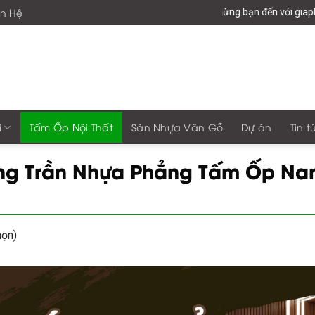
ên Hệ
Chào mừng bạn đến với giaphonggroup -Vươn Tầm 
i
Tấm Ốp Nội Thất
Sàn Nhựa Vân Gỗ
Dự án
Tin t
ng Trần Nhựa Phẳng Tấm Ốp Na
họn)