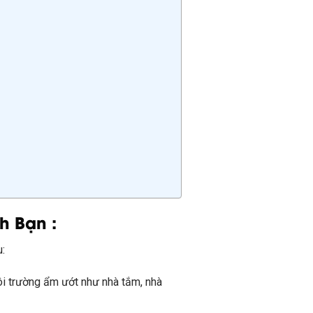
h Bạn :
u:
i trường ẩm ướt như nhà tắm, nhà