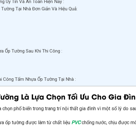
 Uy Tín Và An Toàn Hiện Nay :
Tường Tại Nhà Đơn Giản Và Hiệu Quả:
a Ốp Tường Sau Khi Thi Công :
hi Công Tấm Nhựa Ốp Tường Tại Nhà :
ường Là Lựa Chọn Tối Ưu Cho Gia Đìn
họn phổ biến trong trang trí nội thất gia đình vì một số lý do sa
a ốp tường được làm từ chất liệu
PVC
chống nước, chịu được mô