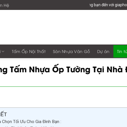
ên Hệ
Chào mừng bạn đến với giaphonggroup -Vươn Tầ
i
Tấm Ốp Nội Thất
Sàn Nhựa Vân Gỗ
Dự án
Tin t
ng Tấm Nhựa Ốp Tường Tại Nhà 
IẾT
 Chọn Tối Ưu Cho Gia Đình Bạn :