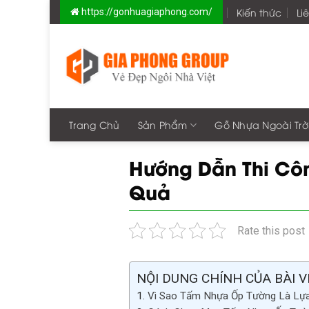
Skip
Kiến thức
Li
https://gonhuagiaphong.com/
to
content
Trang Chủ
Sản Phẩm
Gỗ Nhựa Ngoài Trờ
Hướng Dẫn Thi Cô
Quả
Rate this post
NỘI DUNG CHÍNH CỦA BÀI V
Vì Sao Tấm Nhựa Ốp Tường Là Lựa