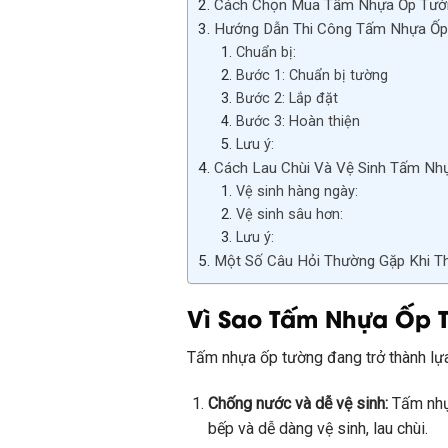
Cách Chọn Mua Tấm Nhựa Ốp Tường
Hướng Dẫn Thi Công Tấm Nhựa Ốp 
Chuẩn bị:
Bước 1: Chuẩn bị tường
Bước 2: Lắp đặt
Bước 3: Hoàn thiện
Lưu ý:
Cách Lau Chùi Và Vệ Sinh Tấm Nhự
Vệ sinh hàng ngày:
Vệ sinh sâu hơn:
Lưu ý:
Một Số Câu Hỏi Thường Gặp Khi T
Vì Sao Tấm Nhựa Ốp T
Tấm nhựa ốp tường đang trở thành lựa c
Chống nước và dễ vệ sinh:
Tấm nhự
bếp và dễ dàng vệ sinh, lau chùi.