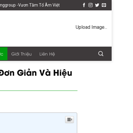
m Tổ Âm Việt
Upload Image...
ức
Giới Thiệu
Liên Hệ
Đơn Giản Và Hiệu