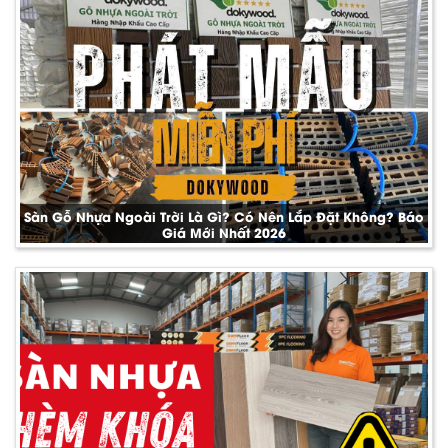
Sàn Gỗ Nhựa Ngoài Trời Là Gì? Có Nên Lắp Đặt Không? Báo
Giá Mới Nhất 2026