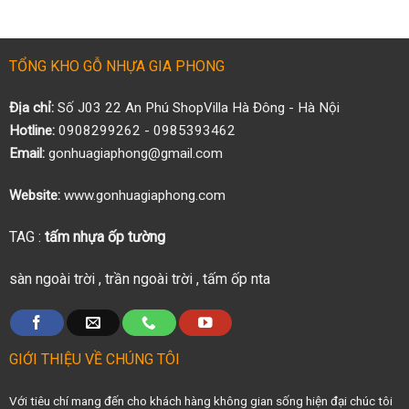
TỔNG KHO GỖ NHỰA GIA PHONG
Địa chỉ:
Số J03 22 An Phú ShopVilla Hà Đông - Hà Nội
Hotline:
0908299262 - 0985393462
Email:
gonhuagiaphong@gmail.com
Website:
www.gonhuagiaphong.com
TAG :
tấm nhựa ốp tường
sàn ngoài trời
,
trần ngoài trời
,
tấm ốp nta
GIỚI THIỆU VỀ CHÚNG TÔI
Với tiêu chí mang đến cho khách hàng không gian sống hiện đại chúc tôi