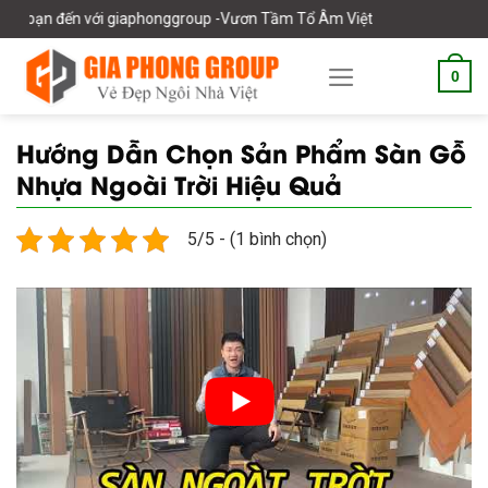
Skip
đến với giaphonggroup -Vươn Tầm Tổ Âm Việt
to
content
0
Hướng Dẫn Chọn Sản Phẩm Sàn Gỗ
Nhựa Ngoài Trời Hiệu Quả
5/5 - (1 bình chọn)