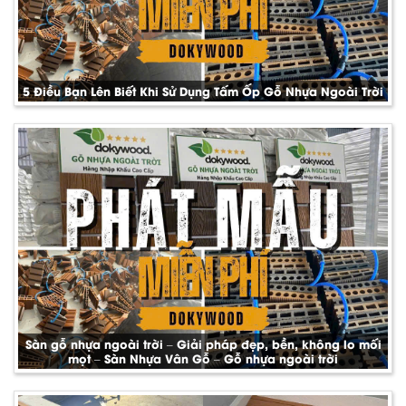
5 Điều Bạn Lên Biết Khi Sử Dụng Tấm Ốp Gỗ Nhựa Ngoài Trời
Sàn gỗ nhựa ngoài trời – Giải pháp đẹp, bền, không lo mối
mọt – Sàn Nhựa Vân Gỗ – Gỗ nhựa ngoài trời