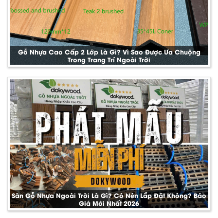
Gỗ Nhựa Cao Cấp 2 Lớp Là Gì? Vì Sao Được Ưa Chuộng
Trong Trang Trí Ngoài Trời
Sàn Gỗ Nhựa Ngoài Trời Là Gì? Có Nên Lắp Đặt Không? Báo
Giá Mới Nhất 2026