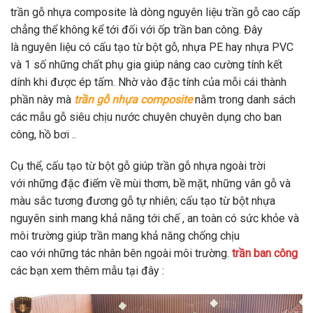
trần gỗ nhựa composite là
dòng
nguyên liệu
trần gỗ cao cấp
chẳng thể
không
kể
tới
đối
với
ốp
trần
ban công. Đây
là
nguyên liệu
có
cấu tạo
từ
bột gỗ, nhựa PE hay nhựa PVC
và
1
số
những
chất phụ gia giúp
nâng cao
cường tính kết
dính
khi
được ép tấm. Nhờ vào đặc tính của mỗi
cái
thành
phần này mà
trần gỗ nhựa composite
nằm trong danh sách
các
mẫu
gỗ siêu chịu nước chuyên
chuyên dụng cho
ban
công, hồ bơi ..
Cụ thể, cấu tạo
từ
bột gỗ giúp trần gỗ nhựa ngoài trời
với
những
đặc điểm về mùi thơm, bề mặt,
những
vân gỗ và
màu sắc tương đương gỗ tự nhiên; cấu tạo
từ
bột nhựa
nguyên sinh
mang
khả năng
tới
chế , an toàn
có
sức khỏe và
môi trường giúp trần
mang
khả năng chống chịu
cao
với
những
tác nhân bên ngoài môi trường.
trần ban công
các bạn xem thêm mẫu tại đây :