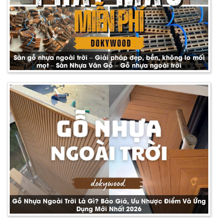
Sàn gỗ nhựa ngoài trời – Giải pháp đẹp, bền, không lo mối
mọt – Sàn Nhựa Vân Gỗ – Gỗ nhựa ngoài trời
Gỗ Nhựa Ngoài Trời Là Gì? Báo Giá, Ưu Nhược Điểm Và Ứng
Dụng Mới Nhất 2026