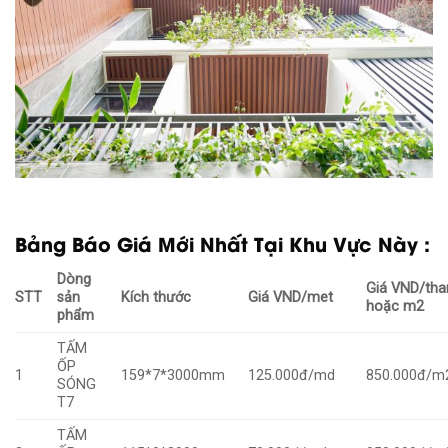
Bảng Báo Giá Mới Nhất Tại Khu Vực Này :
Dòng
Giá VND/tha
STT
sản
Kích thước
Giá VND/met
hoặc m2
phẩm
TẤM
ỐP
1
159*7*3000mm
125.000đ/md
850.000đ/m
SÓNG
T7
TẤM