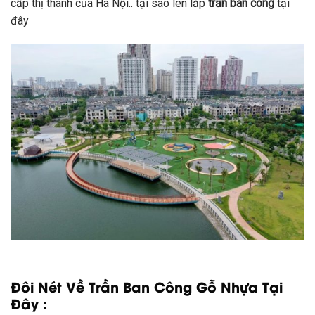
cấp
thị thành
của Hà Nội.. tại sao lên lắp
trần ban công
tại
đây
Đôi Nét Về Trần Ban Công Gỗ Nhựa Tại
Đây :