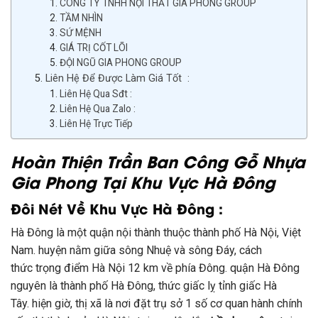
CÔNG TY TNHH NỘI THẤT GIA PHONG GROUP
TẦM NHÌN
SỨ MỆNH
GIÁ TRỊ CỐT LÕI
ĐỘI NGŨ GIA PHONG GROUP
Liên Hệ Để Được Làm Giá Tốt :
Liên Hệ Qua Sđt :
Liên Hệ Qua Zalo :
Liên Hệ Trực Tiếp
Hoàn Thiện Trần Ban Công Gỗ Nhựa
Gia Phong Tại Khu Vực Hà Đông
Đôi Nét Về Khu Vực Hà Đông :
Hà Đông là
một
quận
nội thành
thuộc
thành phố
Hà Nội, Việt
Nam.
huyện
nằm giữa sông Nhuệ và sông Đáy,
cách
thức
trọng điểm
Hà Nội 12 km về phía Đông.
quận
Hà Đông
nguyên là
thành phố
Hà Đông,
thức giấc
lỵ
tỉnh giấc
Hà
Tây.
hiện giờ
,
thị xã
là nơi đặt
trụ sở
1
số cơ quan hành chính