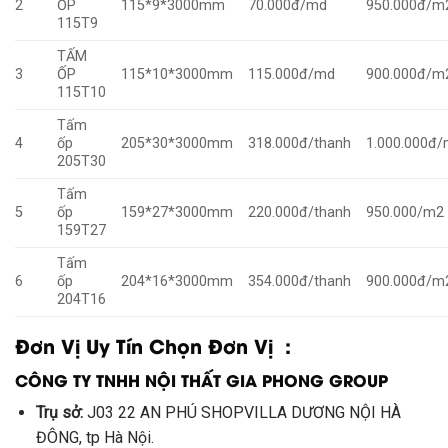
2
ỐP
115*9*3000mm
70.000đ/md
950.000đ/m
115T9
TẤM
3
ỐP
115*10*3000mm
115.000đ/md
900.000đ/m
115T10
Tấm
4
ốp
205*30*3000mm
318.000đ/thanh
1.000.000đ
205T30
Tấm
5
ốp
159*27*3000mm
220.000đ/thanh
950.000/m2
159T27
Tấm
6
ốp
204*16*3000mm
354.000đ/thanh
900.000đ/m
204T16
Đơn Vị Uy Tín Chọn Đơn Vị :
CÔNG TY TNHH NỘI THẤT GIA PHONG GROUP
Trụ sở:
J03 22 AN PHÚ SHOPVILLA DƯƠNG NỘI HÀ
ĐÔNG, tp Hà Nội.