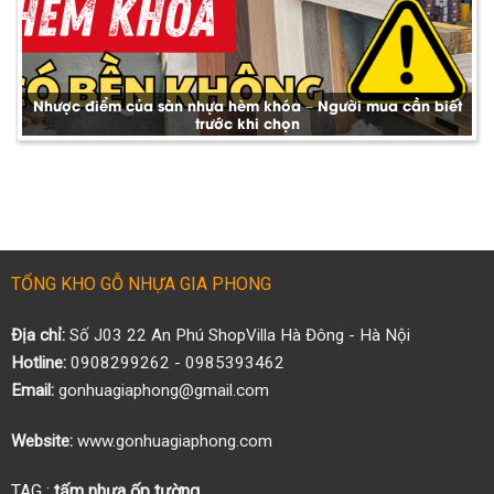
Nhược điểm của sàn nhựa hèm khóa – Người mua cần biết
trước khi chọn
TỔNG KHO GỖ NHỰA GIA PHONG
Địa chỉ:
Số J03 22 An Phú ShopVilla Hà Đông - Hà Nội
Hotline:
0908299262 - 0985393462
Email:
gonhuagiaphong@gmail.com
Website:
www.gonhuagiaphong.com
TAG :
tấm nhựa ốp tường