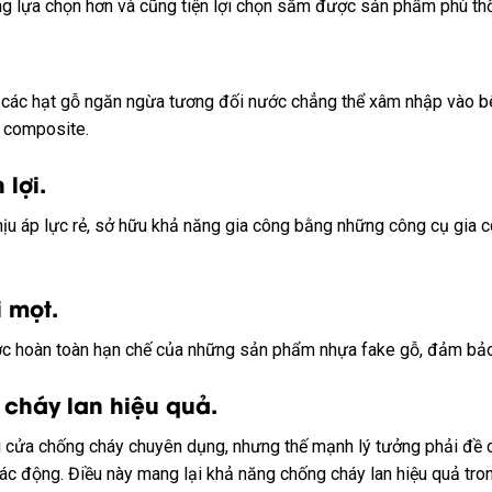
ng
lựa chọn
hơn và cũng
tiện lợi
chọn
sắm
được sản phẩm phù
th
c
các
hạt gỗ ngăn
ngừa
tương đối
nước
chẳng thể
xâm nhập
vào b
 composite.
n lợi
.
hịu
áp lực
rẻ
,
sở hữu
khả năng gia công bằng
những
công cụ
gia c
 mọt.
c hoàn toàn
hạn chế
của
những
sản phẩm nhựa
fake
gỗ, đảm bả
cháy lan hiệu quả.
i
cửa chống cháy chuyên dụng, nhưng
thế mạnh
lý tưởng
phải
đề 
tác động
. Điều này
mang lại
khả năng chống cháy lan hiệu quả tr