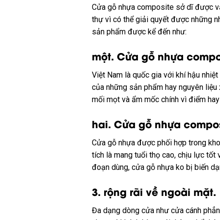
Cửa gỗ nhựa composite sở dĩ được
v
thự
vì
có
thể
giải quyết
được
những
n
sản phẩm được
kể
đến
như:
một
. Cửa gỗ nhựa compo
Việt Nam là
quốc gia
với
khí hậu nhiệt
của
những
sản phẩm hay
nguyên liệu
mối mọt và ẩm mốc chính vì
điểm hay
hai
. Cửa gỗ nhựa compo
Cửa gỗ nhựa được
phối hợp
trong kh
tích
là
mang
tuổi thọ cao, chịu lực
tốt
đoạn
dùng
, cửa gỗ nhựa
ko
bị biến dạ
3.
rộng rãi
về
ngoài mặt
.
Đa dạng
dòng
cửa như cửa cánh phẳng