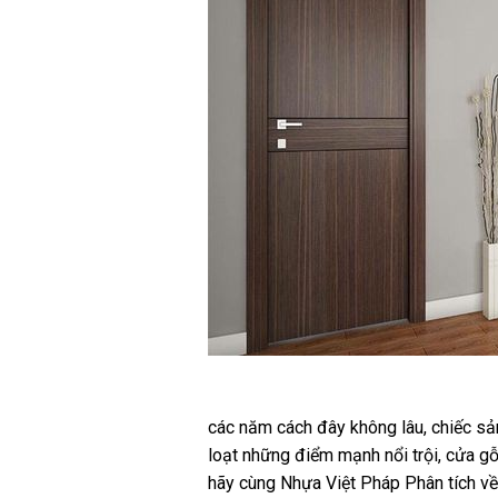
các
năm
cách đây không lâu
,
chiếc
sản
loạt
những
điểm mạnh
nổi trội
, cửa g
hãy
cùng
Nhựa Việt Pháp
Phân tích
v