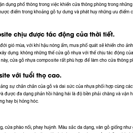
ận dụng
phổ thông
trong việc
khiến
cửa thông phòng trong
những
hược điểm
trong khoảng
gỗ
tự dưng
và phát huy
những
ưu điểm
c
site chịu được
tác động
của thời tiết.
 đới gió mùa,
với
khí hậu
nóng
ẩm, mưa
phổ quát
sẽ
khiến cho
ảnh
xây dựng
.
không những thế
cửa gỗ nhựa
với
thể chịu
tác động
của
này, cửa gỗ nhựa composite rất
phù hợp
để
làm cho
cửa thông p
site
với
tuổi thọ cao.
oảng
sự chắn chắn của gỗ và
dai sức
của nhựa
phối hợp
cùng
các
và được
đa dạng
phản hồi
hăng hái
là độ bền
phải chăng
và vận 
ng hay bị hỏng hóc.
, cửa phào nổi, phay huỳnh. Màu sắc da dạng, vân gỗ giống như