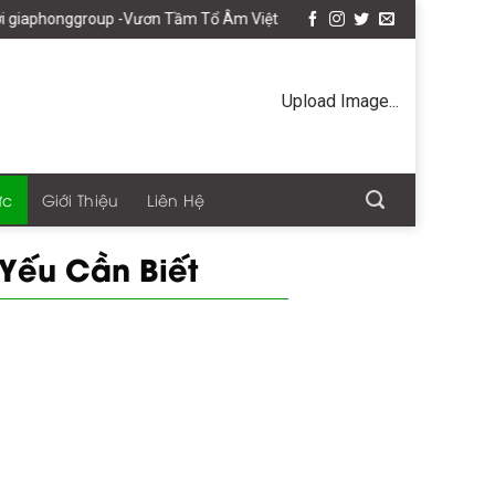
roup -Vươn Tầm Tổ Âm Việt
Upload Image...
ức
Giới Thiệu
Liên Hệ
Yếu Cần Biết