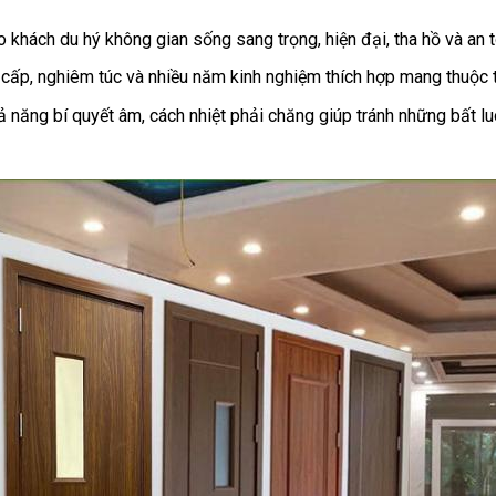
o khách
du hý
không gian sống
sang trọng
,
hiện đại
,
tha hồ
và an 
 cấp
,
nghiêm túc
và
nhiều năm kinh nghiệm
thích hợp
mang
thuộc 
ả năng
bí quyết
âm,
cách
nhiệt
phải chăng
giúp
tránh
những
bất
lu