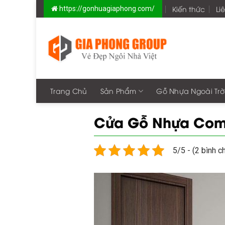
Skip
Kiến thức
Li
https://gonhuagiaphong.com/
to
content
Trang Chủ
Sản Phẩm
Gỗ Nhựa Ngoài Trờ
Cửa Gỗ Nhựa Comp
5/5 - (2 bình c