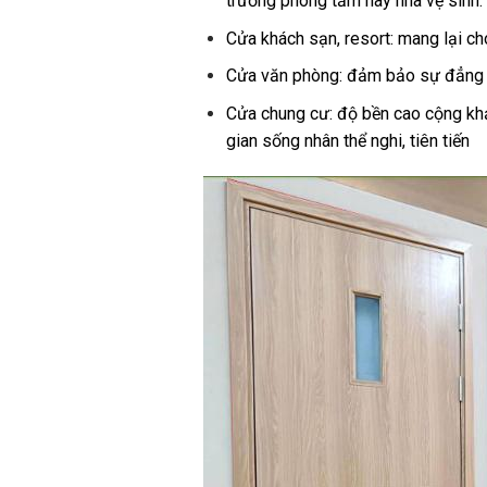
trường phòng tắm hay nhà vệ sinh.
Cửa khách sạn, resort:
mang lại
ch
Cửa văn phòng: đảm bảo sự
đẳng
Cửa chung cư: độ bền cao
cộng
kh
gian sống
nhân thể
nghi,
tiên tiến