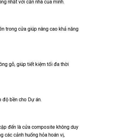
ống nhất
với
căn nhà của mình.
ên trong cửa giúp
nâng cao
khả năng
ông gỗ, giúp tiết kiệm tối đa
thời
o độ bền cho
Dự án
.
cập
đến
là cửa composite
không
duy
ong
các
cảnh huống
hỏa
hoán vị
,