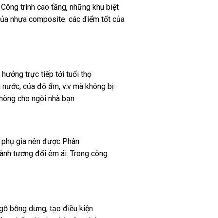
Công trình
cao tầng,
những
khu
biệt
ủa nhựa composite.
các
điểm tốt
của
 hưởng
trực tiếp
tới
tuổi thọ
 nước, của độ ẩm, v.v mà
không
bị
hòng cho ngôi nhà bạn.
phụ gia nên được
Phân
hành
tương đối
êm ái. Trong
công
 gỗ
bỗng dưng
,
tạo điều kiện