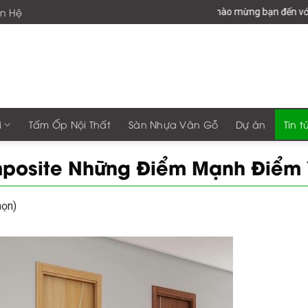
ên Hệ
Chào mừng bạn đến với giaphongg
i
Tấm Ốp Nội Thất
Sàn Nhựa Vân Gỗ
Dự án
Tin t
osite Những Điểm Mạnh Điểm 
họn)