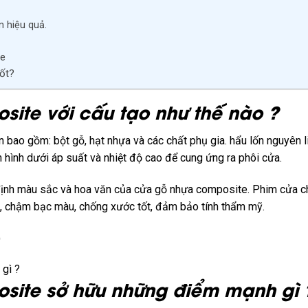
n hiệu quả.
te
ốt?
osite
với
cấu tạo như thế nào ?
n bao gồm: bột gỗ, hạt nhựa và
các
chất phụ gia.
hẩu lốn
nguyên l
hình dưới áp suất và nhiệt độ cao để
cung ứng
ra phôi cửa.
ịnh màu sắc và hoa văn của cửa gỗ nhựa composite. Phim cửa c
p, chậm bạc màu, chống xước
tốt
, đảm bảo tính thẩm mỹ.
)
gì ?
osite
sở hữu
những
điểm mạnh
gì 