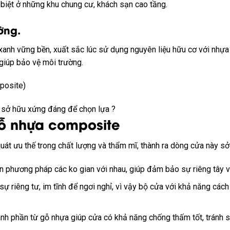
biệt
ở
những
khu chung cư, khách sạn cao tầng.
ờng.
xanh
vững bền
,
xuất sắc
lúc
sử dụng
nguyên liệu
hữu cơ
với
nhựa
giúp
bảo vệ
môi trường.
posite)
–
sở hữu
xứng đáng để
chọn lựa
?
ỗ nhựa composite
uát
ưu thế
trong chất lượng và thẩm mĩ,
thành ra
dòng
cửa này
sở
ăn
phương pháp
các
ko
gian
với
nhau, giúp đảm bảo sự
riêng tây
v
sự
riêng tư
,
im
tĩnh để
ngơi nghỉ
,
vì vậy
bộ cửa
với
khả năng
cách
ành phần
từ
gỗ nhựa giúp cửa
có
khả năng
chống thấm
tốt
,
tránh