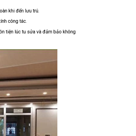
toàn
khi
đến
lưu trú
.
tính
công tác
.
ôn tiện
lúc
tu sửa
và đảm bảo
không