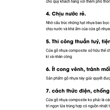
cho
quý
khách hàng
với
thêm
phổ thô
4. Chịu nước
rẻ
.
Nhờ cấu trúc
những
hạt nhựa bao bọ
chịu nước và
khá
ẩm của cửa gỗ nhựa
5. Thi công
thuần tuý
,
tiệ
Cửa gỗ nhựa composite
sở hữu
thể c
kì
và
nhân công
.
6. Ít cong vênh,
tránh
mối
Sản phẩm gỗ nhựa này
giải quyết
đượ
7.
cách thức
điện, chống 
Cửa gỗ nhựa composite
ko phải
là
cá
trì ngọn lửa
trùng hợp
có
nguồn nhiệt