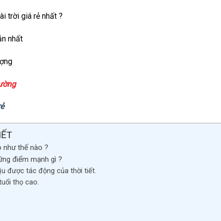
ài trời giá
rẻ
nhất ?
ẫn nhất
ượng
tường
rẻ
IẾT
 như thế nào ?
ững điểm mạnh gì ?
 được tác động của thời tiết.
uổi thọ cao.