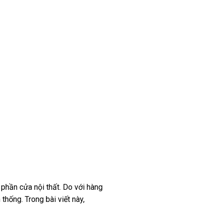
ị phần
cửa nội thất. Do
với
hàng
hống. Trong bài viết này,