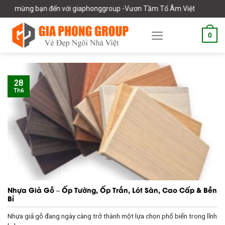
Skip
 bạn đến với giaphonggroup -Vươn Tầm Tổ Âm Việt
to
content
0
28
Th6
Nhựa Giả Gỗ – Ốp Tường, Ốp Trần, Lót Sàn, Cao Cấp & Bền
Bỉ
Nhựa giả gỗ đang ngày càng trở thành một lựa chọn phổ biến trong lĩnh