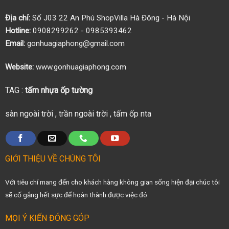
Địa chỉ:
Số J03 22 An Phú ShopVilla Hà Đông - Hà Nội
Hotline:
0908299262 - 0985393462
Email:
gonhuagiaphong@gmail.com
Website:
www.gonhuagiaphong.com
TAG :
tấm nhựa ốp tường
sàn ngoài trời
,
trần ngoài trời
,
tấm ốp nta
GIỚI THIỆU VỀ CHÚNG TÔI
Với tiêu chí mang đến cho khách hàng không gian sống hiện đại chúc tôi
sẽ cố gắng hết sực để hoàn thành được việc đó
MỌI Ý KIẾN ĐÓNG GÓP