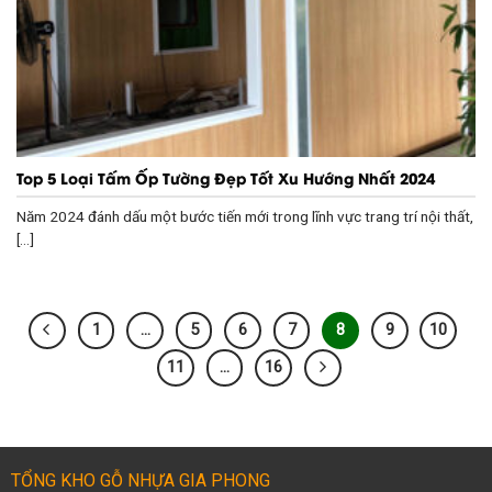
Top 5 Loại Tấm Ốp Tường Đẹp Tốt Xu Hướng Nhất 2024
Năm 2024 đánh dấu một bước tiến mới trong lĩnh vực trang trí nội thất,
[...]
1
…
5
6
7
8
9
10
11
…
16
TỔNG KHO GỖ NHỰA GIA PHONG