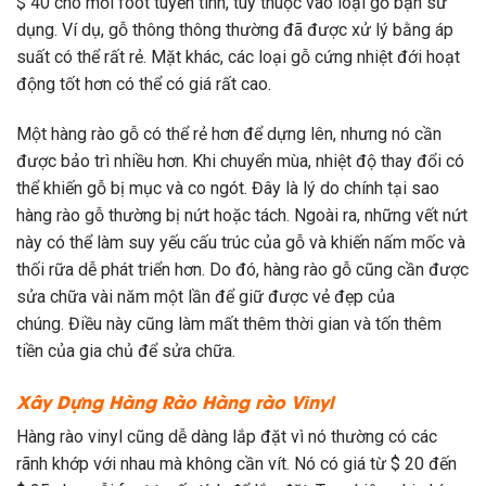
$ 40 cho mỗi foot tuyến tính, tùy thuộc vào loại gỗ bạn sử
dụng. Ví dụ, gỗ thông thông thường đã được xử lý bằng áp
suất có thể rất rẻ. Mặt khác, các loại gỗ cứng nhiệt đới hoạt
động tốt hơn có thể có giá rất cao.
Một hàng rào gỗ có thể rẻ hơn để dựng lên, nhưng nó cần
được bảo trì nhiều hơn. Khi chuyển mùa, nhiệt độ thay đổi có
thể khiến gỗ bị mục và co ngót. Đây là lý do chính tại sao
hàng rào gỗ thường bị nứt hoặc tách. Ngoài ra, những vết nứt
này có thể làm suy yếu cấu trúc của gỗ và khiến nấm mốc và
thối rữa dễ phát triển hơn. Do đó, hàng rào gỗ cũng cần được
sửa chữa vài năm một lần để giữ được vẻ đẹp của
chúng. Điều này cũng làm mất thêm thời gian và tốn thêm
tiền của gia chủ để sửa chữa.
Xây Dựng Hàng Rào
Hàng rào Vinyl
Hàng rào vinyl cũng dễ dàng lắp đặt vì nó thường có các
rãnh khớp với nhau mà không cần vít. Nó có giá từ $ 20 đến