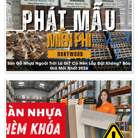
Sàn Gỗ Nhựa Ngoài Trời Là Gì? Có Nên Lắp Đặt Không? Báo
Giá Mới Nhất 2026