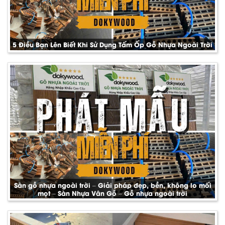
5 Điều Bạn Lên Biết Khi Sử Dụng Tấm Ốp Gỗ Nhựa Ngoài Trời
Sàn gỗ nhựa ngoài trời – Giải pháp đẹp, bền, không lo mối
mọt – Sàn Nhựa Vân Gỗ – Gỗ nhựa ngoài trời