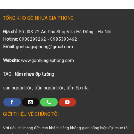
TỔNG KHO GỖ NHỰA GIA PHONG
Địa chỉ:
Số J03 22 An Phú ShopVilla Hà Đông - Hà Nội
Hotline:
0908299262 - 0985393462
Email:
gonhuagiaphong@gmail.com
Website:
www.gonhuagiaphong.com
TAG :
tấm nhựa ốp tường
sàn ngoài trời
,
trần ngoài trời
,
tấm ốp nta
GIỚI THIỆU VỀ CHÚNG TÔI
Với tiêu chí mang đến cho khách hàng không gian sống hiện đại chúc tôi