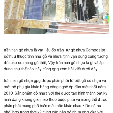
trần nan gỗ nhựa là vật liệu ốp trần từ gỗ nhựa Composite
sở hữu thuộc tính như gỗ và nhựa, tính vận dụng cũng tương
đối cao so mang gỗ thật, Vậy trằn nan gỗ nhựa là gì và áp
dụng như thế nào, hãy cùng gpg xem bài viết dưới đây.
trằn nan gỗ nhựa gpg được phân phối từ bột gỗ có nhựa và
một số phụ gia khác bằng công nghệ ép đùn mới nhất năm
2018. Sản phẩm gỗ nhựa với thể được tạo hình thành bất kỳ
hình dạng không gian nào theo buộc phải và mang thể được
phân phối mang phổ biến màu sắc khác nhau. • Do có sự
phối hợp trong thời kỳ cung cấp nên gỗ nhựa gpg vừa với