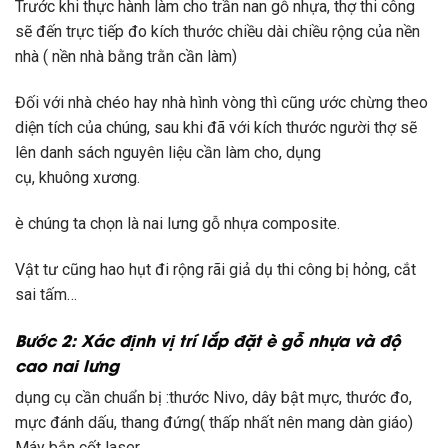
Trước
khi
thực hành
làm cho
trần
nan gỗ nhựa, thợ thi công
sẽ
đến
trực tiếp đo kích thước chiều dài chiều rộng của nền
nhà ( nền nhà bằng
trằn
cần làm)
Đối
với
nhà chéo hay nhà hình vòng thì cũng
ước chừng
theo
diện tích của chúng, sau
khi
đã
với
kích thước người thợ sẽ
lên danh sách
nguyên liệu
cần
làm cho
,
dụng
cụ
,
khuông
xương.
è
chúng ta chọn là
nai lưng
gỗ nhựa composite.
Vật tư cũng hao hụt đi
rộng rãi
giả dụ
thi công bị hỏng, cắt
sai tấm…
Bước 2: Xác định vị trí lắp đặt
è
gỗ nhựa và độ
cao
nai lưng
dụng cụ
cần chuẩn bị :thước Nivo, dây bật mực, thước đo,
mực đánh dấu, thang đứng(
thấp
nhất nên
mang
dàn giáo)
Máy bắn cốt laser.