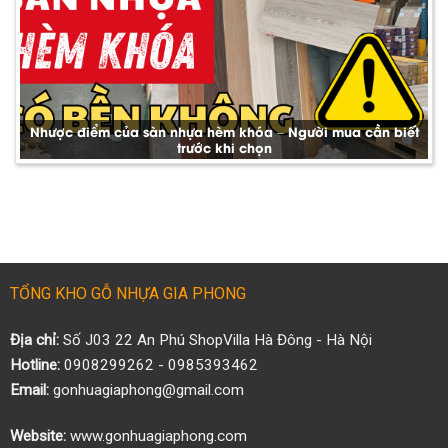
Nhược điểm của sàn nhựa hèm khóa – Người mua cần biết
trước khi chọn
TỔNG KHO GỖ NHỰA GIA PHONG
Địa chỉ:
Số J03 22 An Phú ShopVilla Hà Đông - Hà Nội
Hotline:
0908299262 - 0985393462
Email:
gonhuagiaphong@gmail.com
Website:
www.gonhuagiaphong.com