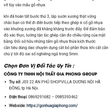
vít tùy vào
mẫu
gỗ nhựa.
khi
đã
hoàn tất
bước thứ 3, lắp
sườn
xương thật
vững
chắc
bạn
có
thể đi
đến
bước tiếp theo ghép
è cổ
gỗ nhựa
vào
khuông
xương đã
khăng khăng
trước
đấy
. Để đảm bảo
độ
xác thực
,
tường tận
lúc
ghép cần đo chiều rộng của mặt
bằng. Đối
sở hữu
những
tấm gỗ nhựa thừa kích thước
cần
tiêu dùng
dao chuyên dụng cắt bỏ phần thừa.
khi
cắt cần
chú ý
tới
độ sai số
nghiêng ngả
trong 5mm.
Chọn Đơn Vị Đối Tác Uy Tín :
CÔNG TY TNHH NỘI THẤT GIA PHONG GROUP
Trụ sở:
J03 22 AN PHÚ SHOPVILLA DƯƠNG NỘI HÀ
ĐÔNG, tp Hà Nội.
Điện thoại:
0869291682 – 0985393462
Webside:
https://gonhuagiaphong.com/