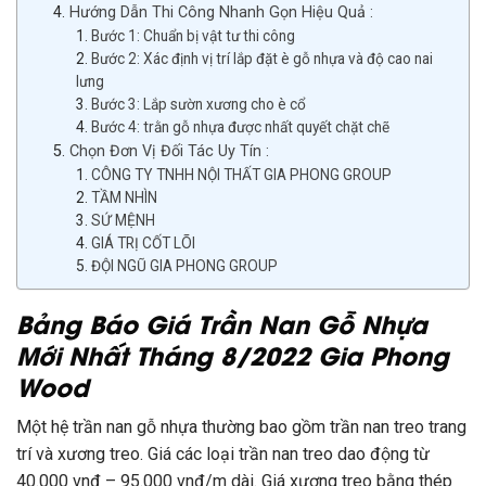
Hướng Dẫn Thi Công Nhanh Gọn Hiệu Quả :
Bước 1: Chuẩn bị vật tư thi công
Bước 2: Xác định vị trí lắp đặt è gỗ nhựa và độ cao nai
lưng
Bước 3: Lắp sườn xương cho è cổ
Bước 4: trằn gỗ nhựa được nhất quyết chặt chẽ
Chọn Đơn Vị Đối Tác Uy Tín :
CÔNG TY TNHH NỘI THẤT GIA PHONG GROUP
TẦM NHÌN
SỨ MỆNH
GIÁ TRỊ CỐT LÕI
ĐỘI NGŨ GIA PHONG GROUP
Bảng Báo Giá Trần Nan Gỗ Nhựa
Mới Nhất Tháng 8/2022 Gia Phong
Wood
Một hệ trần nan gỗ nhựa thường bao gồm trần nan treo trang
trí và xương treo. Giá các loại trần nan treo dao động từ
40.000 vnđ – 95.000 vnđ/m dài. Giá xương treo bằng thép