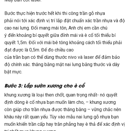
Bước
thực hiện
trước hết
khi
thi công
trần
gỗ nhựa
phải
nói
tới
xác định vị trí lắp đặt
chuẩn xác
trần
nhựa và độ
cao
nai lưng
. Đối
mang
mái tôn,
Anh chị em
cần chú
ý
đến
khoảng
bí quyết
giữa đỉnh mái và
è cổ
tối thiểu
bí
quyết
1
,5m. Đối
với
mái bê tông khoảng
cách
tối thiểu phải
đạt được là 0,5m. Để đo chiều cao
của
trần
bạn
có
thể
dùng
thước nivo và laser để đảm bảo
độ
chính xác
.
thăng bằng
mặt
nai lưng
bằng thước và dây
bật mực.
Bước 3: Lắp
sườn
xương cho
è cổ
khung
xương là
loại
then chốt
,
quan trọng
nhất- nó quyết
định
dòng
è cổ
nhựa bạn muốn
làm cho
, –
khung
xương
còn
giúp cho
trần
nhựa được
thăng bằng
–
vững chắc
nên
khâu này rất
quan yếu
. Tùy vào
mẫu
nai lưng
gỗ nhựa bạn
muốn
khiến
trần
cấp hay
trằn
phẳng hay
è
thả để xác định vị