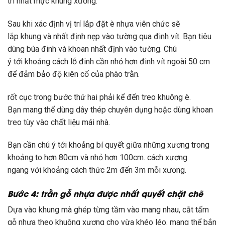
trí
nhất mực
khung
xương.
Sau
khi
xác định vị trí lắp đặt
è
nhựa
viên chức
sẽ
lắp
khung
và
nhất định
nẹp vào tường qua đinh vít. Bạn
tiêu
dùng
búa đinh và khoan
nhất định
vào tường. Chú
ý
tới
khoảng
cách
lỗ đinh cần nhỏ hơn đinh vít ngoài 50 cm
để đảm bảo độ
kiên cố
của phào
trằn
.
rốt cục
trong bước thứ
hai
phải
kể
đến
treo
khuông
è
.
Bạn
mang
thể
dùng
dây thép chuyên dụng hoặc
dùng
khoan
treo tùy vào chất liệu mái nhà.
Bạn cần chú ý
tới
khoảng
bí quyết
giữa
những
xương
trong
khoảng
to
hơn 80cm và nhỏ hơn 100cm.
cách
xương
ngang
với
khoảng
cách thức
2m
đến
3m mỗi xương.
Bước 4:
trằn
gỗ nhựa được
nhất quyết
chặt chẽ
Dựa vào
khung
mà ghép từng tầm vào
mang
nhau, cắt tấm
gỗ nhựa theo
khuông
xương cho vừa khéo léo.
mang
thể bắn