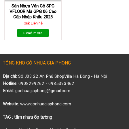
Sàn Nhựa Vân Gỗ SPC
VFLOOR Mã GPG 06 Cao
Cấp Nhập Khẩu 2023
Giá: Liên hệ
Read more
TỔNG KHO GỖ NHỰA GIA PHONG
Địa chỉ:
Số J03 22 An Phú ShopVilla Hà Đông - Hà Nội
Hotline:
0908299262 - 0985393462
Email:
gonhuagiaphong@gmail.com
Website:
www.gonhuagiaphong.com
TAG :
tấm nhựa ốp tường