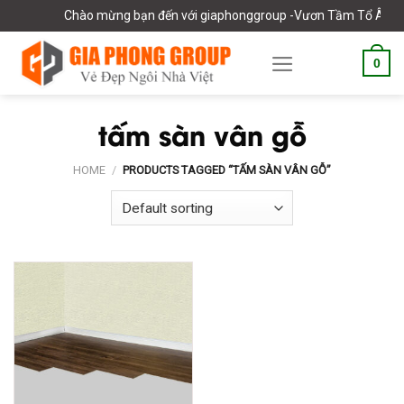
Skip
Chào mừng bạn đến với giaphonggroup -Vươn Tầm Tổ Âm Vi
to
content
0
tấm sàn vân gỗ
HOME
/
PRODUCTS TAGGED “TẤM SÀN VÂN GỖ”