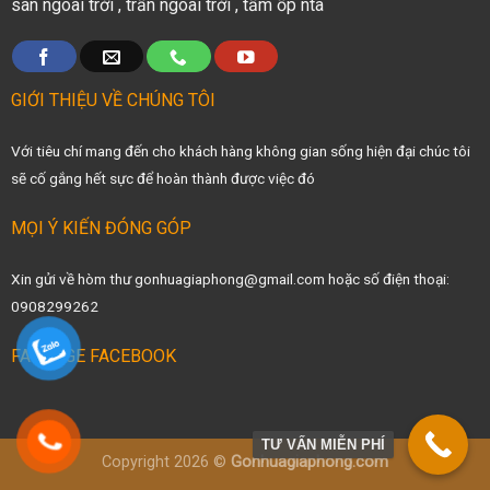
sàn ngoài trời
,
trần ngoài trời
,
tấm ốp nta
GIỚI THIỆU VỀ CHÚNG TÔI
Với tiêu chí mang đến cho khách hàng không gian sống hiện đại chúc tôi
sẽ cố gắng hết sực để hoàn thành được việc đó
MỌI Ý KIẾN ĐÓNG GÓP
Xin gửi về hòm thư gonhuagiaphong@gmail.com hoặc số điện thoại:
0908299262
FANPAGE FACEBOOK
TƯ VẤN MIỄN PHÍ
Copyright 2026 ©
Gonhuagiaphong.com