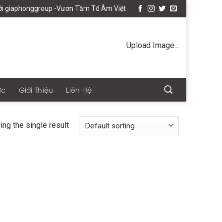
 giaphonggroup -Vươn Tầm Tổ Âm Việt
Upload Image...
ức
Giới Thiệu
Liên Hệ
ng the single result