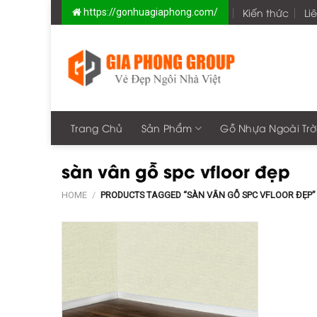
Skip
Kiến thức
Li
https://gonhuagiaphong.com/
to
content
Trang Chủ
Sản Phẩm
Gỗ Nhựa Ngoài Trờ
sàn vân gỗ spc vfloor đẹp
HOME
/
PRODUCTS TAGGED “SÀN VÂN GỖ SPC VFLOOR ĐẸP”