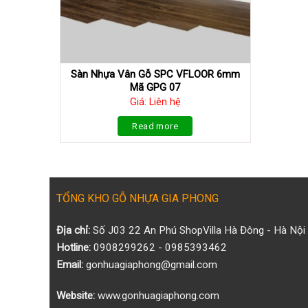
Sàn Nhựa Vân Gỗ SPC VFLOOR 6mm
Mã GPG 07
Giá: Liên hệ
Read more
TỔNG KHO GỖ NHỰA GIA PHONG
Địa chỉ:
Số J03 22 An Phú ShopVilla Hà Đông - Hà Nội
Hotline:
0908299262 - 0985393462
Email:
gonhuagiaphong@gmail.com
Website:
www.gonhuagiaphong.com