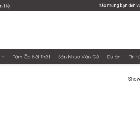
ên Hệ
Chào mừng bạn đến với
i
Tấm Ốp Nội Thất
Sàn Nhựa Vân Gỗ
Dự án
Tin t
Showi