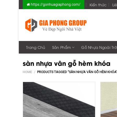
Skip
Kiến thức
Li
https://gonhuagiaphong.com/
to
content
Trang Chủ
Sản Phẩm
Gỗ Nhựa Ngoài Trờ
sàn nhựa vân gỗ hèm khóa
HOME
/
PRODUCTS TAGGED “SÀN NHỰA VÂN GỖ HÈM KHÓA