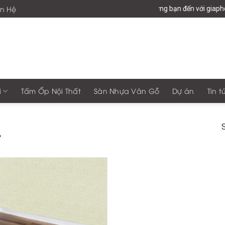
ên Hệ
Chào mừng bạn đến với giapho
i
Tấm Ốp Nội Thất
Sàn Nhựa Vân Gỗ
Dự án
Tin t
S
”