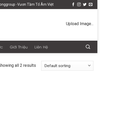
nggroup -Vươn Tầm Tổ Âm Việt
Upload Image...
ức
Giới Thiệu
Liên Hệ
howing all 2 results