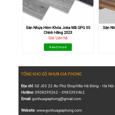
Sàn Nhựa Hèm Khóa Joka Mã GPG 05
Sàn N
Chính Hãng 2023
Giá: Liên hệ
Read more
TỔNG KHO GỖ NHỰA GIA PHONG
Địa chỉ:
Số J03 22 An Phú ShopVilla Hà Đông - Hà Nội
Hotline:
0908299262 - 0985393462
Email:
gonhuagiaphong@gmail.com
Website:
www.gonhuagiaphong.com