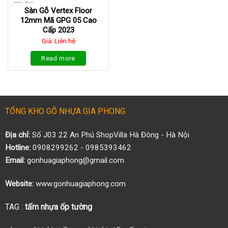
Sàn Gỗ Vertex Floor
12mm Mã GPG 05 Cao
Cấp 2023
Giá: Liên hệ
Read more
TỔNG KHO GỖ NHỰA GIA PHONG
Địa chỉ:
Số J03 22 An Phú ShopVilla Hà Đông - Hà Nội
Hotline:
0908299262 - 0985393462
Email:
gonhuagiaphong@gmail.com
Website:
www.gonhuagiaphong.com
TAG :
tấm nhựa ốp tường