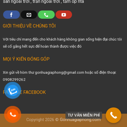
sàn ngoài trời
,
trần ngoài trời
,
tấm ốp nta
GIỚI THIỆU VỀ CHÚNG TÔI
Với tiêu chí mang đến cho khách hàng không gian sống hiện đại chúc tôi
sẽ cố gắng hết sực để hoàn thành được việc đó
MỌI Ý KIẾN ĐÓNG GÓP
Xin gửi về hòm thư gonhuagiaphong@gmail.com hoặc số điện thoại:
0908299262
FANPAGE FACEBOOK
TƯ VẤN MIỄN PHÍ
Copyright 2026 ©
Gonhuagiaphong.com