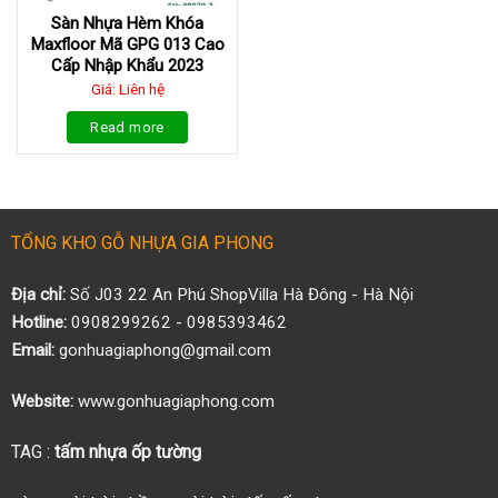
Sàn Nhựa Hèm Khóa
Maxfloor Mã GPG 013 Cao
Cấp Nhập Khẩu 2023
Giá: Liên hệ
Read more
TỔNG KHO GỖ NHỰA GIA PHONG
Địa chỉ:
Số J03 22 An Phú ShopVilla Hà Đông - Hà Nội
Hotline:
0908299262 - 0985393462
Email:
gonhuagiaphong@gmail.com
Website:
www.gonhuagiaphong.com
TAG :
tấm nhựa ốp tường