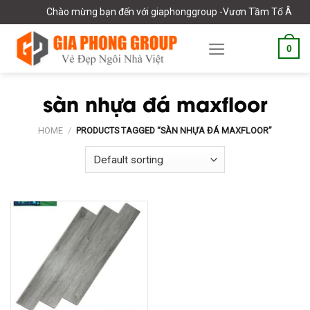
Skip
Chào mừng bạn đến với giaphonggroup -Vươn Tầm Tổ Âm Việ
to
content
0
sàn nhựa đá maxfloor
HOME
/
PRODUCTS TAGGED “SÀN NHỰA ĐÁ MAXFLOOR”