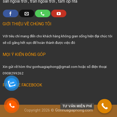
sàn ngoài trời
,
trần ngoài trời
,
tấm ốp nta
GIỚI THIỆU VỀ CHÚNG TÔI
Với tiêu chí mang đến cho khách hàng không gian sống hiện đại chúc tôi
sẽ cố gắng hết sực để hoàn thành được việc đó
MỌI Ý KIẾN ĐÓNG GÓP
Xin gửi về hòm thư gonhuagiaphong@gmail.com hoặc số điện thoại:
0908299262
FANPAGE FACEBOOK
TƯ VẤN MIỄN PHÍ
Copyright 2026 ©
Gonhuagiaphong.com