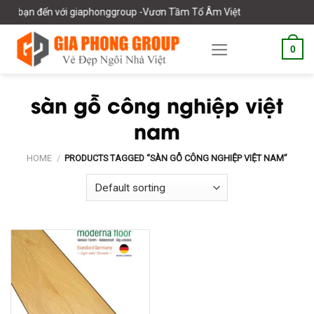
Skip
g bạn đến với giaphonggroup -Vươn Tầm Tổ Âm Việt
to
content
0
sàn gỗ công nghiệp việt
nam
HOME
/
PRODUCTS TAGGED “SÀN GỖ CÔNG NGHIỆP VIỆT NAM”