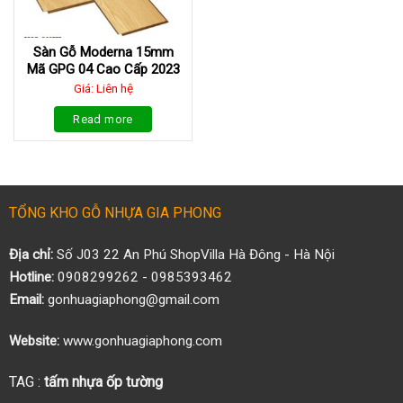
Sàn Gỗ Moderna 15mm
Mã GPG 04 Cao Cấp 2023
Giá: Liên hệ
Read more
TỔNG KHO GỖ NHỰA GIA PHONG
Địa chỉ:
Số J03 22 An Phú ShopVilla Hà Đông - Hà Nội
Hotline:
0908299262 - 0985393462
Email:
gonhuagiaphong@gmail.com
Website:
www.gonhuagiaphong.com
TAG :
tấm nhựa ốp tường