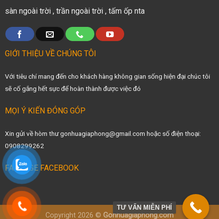
sàn ngoài trời
,
trần ngoài trời
,
tấm ốp nta
GIỚI THIỆU VỀ CHÚNG TÔI
Với tiêu chí mang đến cho khách hàng không gian sống hiện đại chúc tôi
sẽ cố gắng hết sực để hoàn thành được việc đó
MỌI Ý KIẾN ĐÓNG GÓP
Xin gửi về hòm thư gonhuagiaphong@gmail.com hoặc số điện thoại:
0908299262
FANPAGE FACEBOOK
TƯ VẤN MIỄN PHÍ
Copyright 2026 ©
Gonhuagiaphong.com