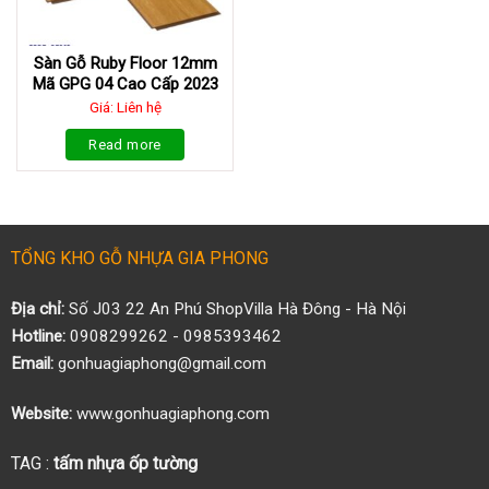
Sàn Gỗ Ruby Floor 12mm
Mã GPG 04 Cao Cấp 2023
Giá: Liên hệ
Read more
TỔNG KHO GỖ NHỰA GIA PHONG
Địa chỉ:
Số J03 22 An Phú ShopVilla Hà Đông - Hà Nội
Hotline:
0908299262 - 0985393462
Email:
gonhuagiaphong@gmail.com
Website:
www.gonhuagiaphong.com
TAG :
tấm nhựa ốp tường