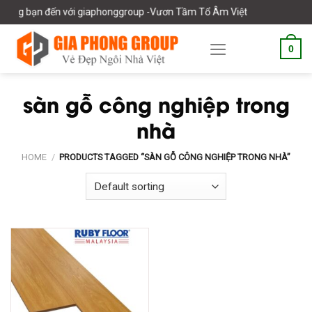
Skip
ừng bạn đến với giaphonggroup -Vươn Tầm Tổ Âm Việt
to
content
0
sàn gỗ công nghiệp trong
nhà
HOME
/
PRODUCTS TAGGED “SÀN GỖ CÔNG NGHIỆP TRONG NHÀ”