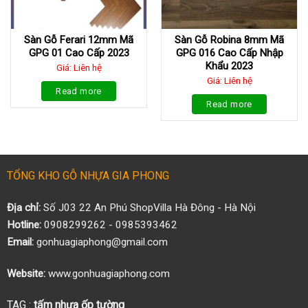
Sàn Gỗ Ferari 12mm Mã
Sàn Gỗ Robina 8mm Mã
GPG 01 Cao Cấp 2023
GPG 016 Cao Cấp Nhập
Khẩu 2023
Giá: Liên hệ
Giá: Liên hệ
Read more
Read more
TỔNG KHO GỖ NHỰA GIA PHONG
Địa chỉ:
Số J03 22 An Phú ShopVilla Hà Đông - Hà Nội
Hotline:
0908299262 - 0985393462
Email:
gonhuagiaphong@gmail.com
Website:
www.gonhuagiaphong.com
TAG :
tấm nhựa ốp tường