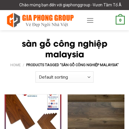
Skip
Chào mừng bạn đến với giaphonggroup -Vươn Tầm Tổ Âm Việ
to
content
0
sàn gỗ công nghiệp
malaysia
HOME
/
PRODUCTS TAGGED “SÀN GỖ CÔNG NGHIỆP MALAYSIA”