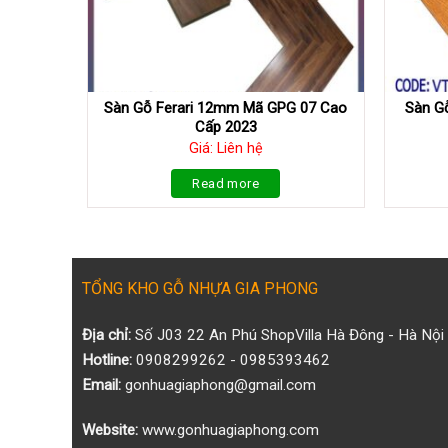
Sàn Gỗ Ferari 12mm Mã GPG 07 Cao
Sàn G
Cấp 2023
Giá: Liên hệ
Read more
TỔNG KHO GỖ NHỰA GIA PHONG
Địa chỉ:
Số J03 22 An Phú ShopVilla Hà Đông - Hà Nội
Hotline:
0908299262 - 0985393462
Email:
gonhuagiaphong@gmail.com
Website:
www.gonhuagiaphong.com