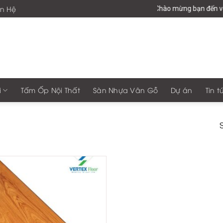
ên Hệ
Chào mừng bạn đến với
i
Tấm Ốp Nội Thất
Sàn Nhựa Vân Gỗ
Dự án
Tin t
S