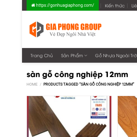
Skip
Kiến thức
Li
https://gonhuagiaphong.com/
to
content
Trang Chủ
Sản Phẩm
Gỗ Nhựa Ngoài Trờ
sàn gỗ công nghiệp 12mm
HOME
/
PRODUCTS TAGGED “SÀN GỖ CÔNG NGHIỆP 12MM”