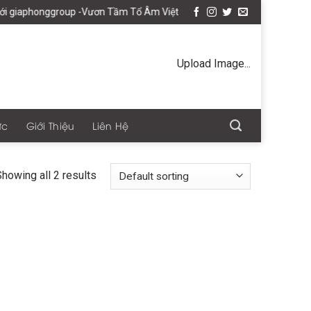
 giaphonggroup -Vươn Tầm Tổ Âm Việt
Upload Image...
ức
Giới Thiệu
Liên Hệ
howing all 2 results