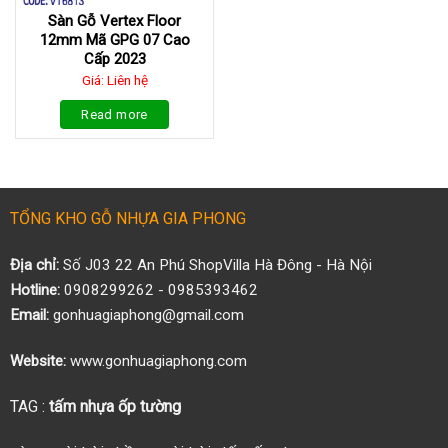
Sàn Gỗ Vertex Floor
12mm Mã GPG 07 Cao
Cấp 2023
Giá: Liên hệ
Read more
TỔNG KHO GỖ NHỰA GIA PHONG
Địa chỉ:
Số J03 22 An Phú ShopVilla Hà Đông - Hà Nội
Hotline:
0908299262 - 0985393462
Email:
gonhuagiaphong@gmail.com
Website:
www.gonhuagiaphong.com
TAG :
tấm nhựa ốp tường