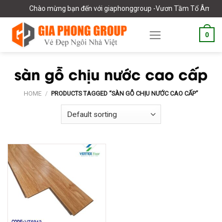
Skip
Chào mừng bạn đến với giaphonggroup -Vươn Tầm Tổ Âm Việt
to
content
0
sàn gỗ chịu nước cao cấp
HOME
/
PRODUCTS TAGGED “SÀN GỖ CHỊU NƯỚC CAO CẤP”