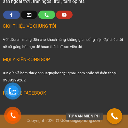
sàn ngoài trời
,
trần ngoài trời
,
tấm ốp nta
GIỚI THIỆU VỀ CHÚNG TÔI
Với tiêu chí mang đến cho khách hàng không gian sống hiện đại chúc tôi
sẽ cố gắng hết sực để hoàn thành được việc đó
MỌI Ý KIẾN ĐÓNG GÓP
Xin gửi về hòm thư gonhuagiaphong@gmail.com hoặc số điện thoại:
0908299262
FANPAGE FACEBOOK
TƯ VẤN MIỄN PHÍ
Copyright 2026 ©
Gonhuagiaphong.com