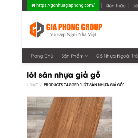
Skip
Kiến thức
Li
https://gonhuagiaphong.com/
to
content
Trang Chủ
Sản Phẩm
Gỗ Nhựa Ngoài Trờ
lót sàn nhựa giả gỗ
HOME
/
PRODUCTS TAGGED “LÓT SÀN NHỰA GIẢ GỖ”