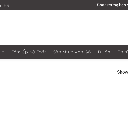
ên Hệ
Chào mừng bạn đến
i
Tấm Ốp Nội Thất
Sàn Nhựa Vân Gỗ
Dự án
Tin t
Showi