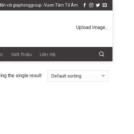
 với giaphonggroup -Vươn Tầm Tổ Âm Việt
Upload Image...
ức
Giới Thiệu
Liên Hệ
ng the single result