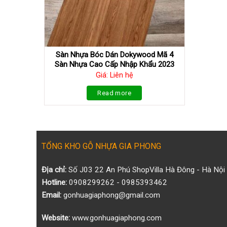
Sàn Nhựa Bóc Dán Dokywood Mã 4
Sàn Nhựa Cao Cấp Nhập Khẩu 2023
Giá: Liên hệ
Read more
TỔNG KHO GỖ NHỰA GIA PHONG
Địa chỉ:
Số J03 22 An Phú ShopVilla Hà Đông - Hà Nội
Hotline:
0908299262 - 0985393462
Email:
gonhuagiaphong@gmail.com
Website:
www.gonhuagiaphong.com