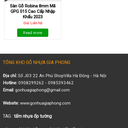
Sàn Gỗ Robina 8mm Mã
GPG 015 Cao Cấp Nhập
Khẩu 2023
Giá: Liên hệ
Read more
TỔNG KHO GỖ NHỰA GIA PHONG
Địa chỉ:
Số J03 22 An Phú ShopVilla Hà Đông - Hà Nội
Hotline:
0908299262 - 0985393462
Email:
gonhuagiaphong@gmail.com
Website:
www.gonhuagiaphong.com
TAG :
tấm nhựa ốp tường