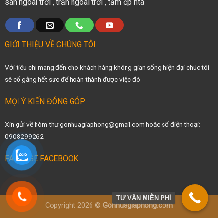
sàn ngoài trời
,
trần ngoài trời
,
tấm ốp nta
GIỚI THIỆU VỀ CHÚNG TÔI
Với tiêu chí mang đến cho khách hàng không gian sống hiện đại chúc tôi
sẽ cố gắng hết sực để hoàn thành được việc đó
MỌI Ý KIẾN ĐÓNG GÓP
Xin gửi về hòm thư gonhuagiaphong@gmail.com hoặc số điện thoại:
0908299262
FANPAGE FACEBOOK
TƯ VẤN MIỄN PHÍ
Copyright 2026 ©
Gonhuagiaphong.com