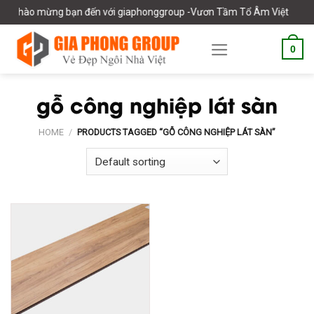
Skip
Chào mừng bạn đến với giaphonggroup -Vươn Tầm Tổ Âm Việt
to
content
0
gỗ công nghiệp lát sàn
HOME
/
PRODUCTS TAGGED “GỖ CÔNG NGHIỆP LÁT SÀN”